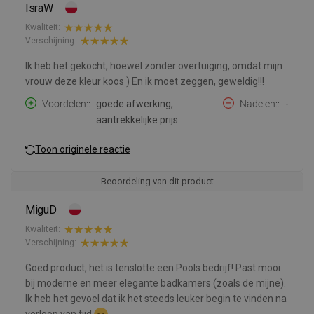
IsraW
Kwaliteit:
Verschijning:
Ik heb het gekocht, hoewel zonder overtuiging, omdat mijn
vrouw deze kleur koos ) En ik moet zeggen, geweldig!!!
Voordelen:
goede afwerking,
Nadelen:
-
aantrekkelijke prijs.
Toon originele reactie
Beoordeling van dit product
MiguD
Kwaliteit:
Verschijning:
Goed product, het is tenslotte een Pools bedrijf! Past mooi
bij moderne en meer elegante badkamers (zoals de mijne).
Ik heb het gevoel dat ik het steeds leuker begin te vinden na
verloop van tijd