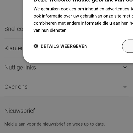
We gebruiken cookies om inhoud en advertenties t
ook informatie over uw gebruik van onze site met 
combineren met andere informatie die u aan hen he
Snel contact

van hun diensten.
Dowiedz się więcej
DETAILS WEERGEVEN
Klantenservice

Nuttige links

Over ons

Nieuwsbrief
Meld u aan voor de nieuwsbrief en wees up to date.