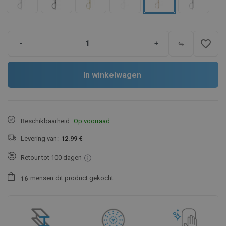
favorite_border
-
+
In winkelwagen
Beschikbaarheid:
Op voorraad
Levering van:
12.99 €
Retour tot 100 dagen
mensen
dit product gekocht.
1
6