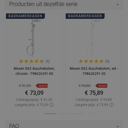
Producten uit dezelfde serie
BADKAMERDAGEN
BADKAMERDAGEN
(4)
(4)
Mexen X62 douchekolom,
Mexen X62 douchekolom, wit -
chroom - 798626291-00
798626291-20
€ 91,30
€ 94,80
-19,95%
-19,95%
€ 73,09
€ 75,89
Catalogusprijs:
€ 91,30
Catalogusprijs:
€ 94,80
Laagste prijs: € 73,09
Laagste prijs: € 75,89
Beschikbaarheid:
Op voorraad
Beschikbaarheid:
Op voorraad
In winkelwagen
In winkelwagen
FAQ