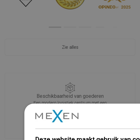
Zie alles
Beschikbaarheid van goederen
Een modern logistiek centrum met een
oppervlakte van 31.000 m² met meer
dan 68.000 palletplaatsen biedt meer
dan 1500.000 beschikbare producten!
Deze website maakt gebruik van co