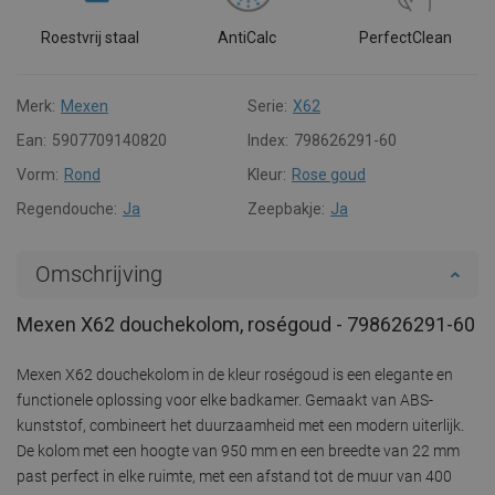
Roestvrij staal
AntiCalc
PerfectClean
Merk:
Mexen
Serie:
X62
Ean:
5907709140820
Index:
798626291-60
Vorm:
Rond
Kleur:
Rose goud
Regendouche:
Ja
Zeepbakje:
Ja
Omschrijving
Mexen X62 douchekolom, roségoud - 798626291-60
Mexen X62 douchekolom in de kleur roségoud is een elegante en
functionele oplossing voor elke badkamer. Gemaakt van ABS-
kunststof, combineert het duurzaamheid met een modern uiterlijk.
De kolom met een hoogte van 950 mm en een breedte van 22 mm
past perfect in elke ruimte, met een afstand tot de muur van 400