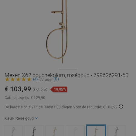
Mexen X62 douchekolom, roségoud - 798626291-60
(0)
(4)
Vragen
€ 103,99
19,95%
(incl. btw)
Catalogusprijs:
€ 129,90
De laagste prijs van de laatste 30 dagen
Voor de reductie: € 103,99
Kleur
- Rose goud