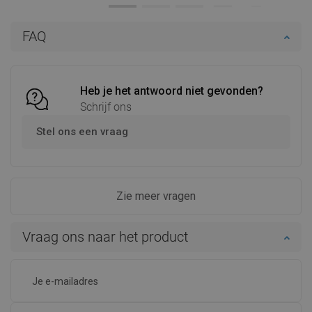
In winkelwagen
In winkelwagen
FAQ
Vergelijk
favorite_border
Favoriet
Vergelijk
favorite_border
Favoriet
Heb je het antwoord niet gevonden?
Schrijf ons
Stel ons een vraag
Zie meer vragen
Vraag ons naar het product