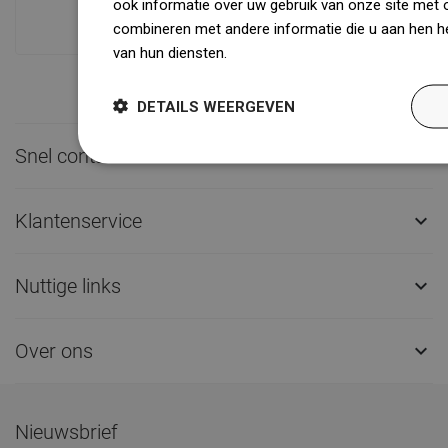
ook informatie over uw gebruik van onze site met 
dan 1500.000 beschikbare producten!
combineren met andere informatie die u aan hen he
van hun diensten.
Dowiedz się więcej
DETAILS WEERGEVEN
Snel contact

Klantenservice

Nuttige links

Over ons

Nieuwsbrief