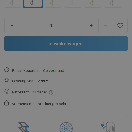
favorite_border
-
+
In winkelwagen
Beschikbaarheid:
Op voorraad
Levering van:
12.99 €
Retour tot 100 dagen
mensen
dit product gekocht.
2
0