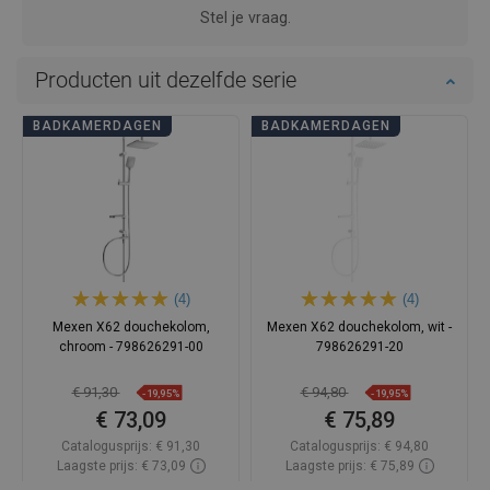
Stel je vraag.
Producten uit dezelfde serie
BADKAMERDAGEN
BADKAMERDAGEN
(4)
(4)
Mexen X62 douchekolom,
Mexen X62 douchekolom, wit -
chroom - 798626291-00
798626291-20
€ 91,30
€ 94,80
-19,95%
-19,95%
€ 73,09
€ 75,89
Catalogusprijs:
€ 91,30
Catalogusprijs:
€ 94,80
Laagste prijs: € 73,09
Laagste prijs: € 75,89
Beschikbaarheid:
Op voorraad
Beschikbaarheid:
Op voorraad