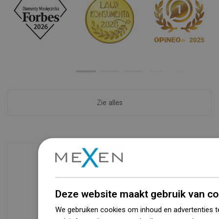
Zie alles
Beschikbaarheid van goederen
Een modern logistiek centrum met een
Deze website maakt gebruik van co
oppervlakte van 31.000 m² met meer
We gebruiken cookies om inhoud en advertenties t
dan 68.000 palletplaatsen biedt meer