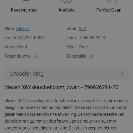
Roestvrij staal
AntiCalc
PerfectClean
Merk:
Mexen
Serie:
X62
Ean:
5907709140844
Index:
798626291-70
Vorm:
Rond
Kleur:
Zwart
Regendouche:
Ja
Zeepbakje:
Ja
Omschrijving
Mexen X62 douchekolom, zwart - 798626291-70
Mexen X62 is een elegante douchekolom in zwarte kleur, die modern
design combineert met functionaliteit. Gemaakt van ABS kunststof,
gekenmerkt door een zwarte afwerking. De compacte breedte van
de kolom van 22 mm en de afstand van de muur van 400 mm
zorgen voor eenvoudige installatie. Bevat een zeephouder, een