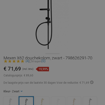
Mexen X62 douchekolom, zwart - 798626291-70
(0)
(4)
Vragen
€ 71,69
19,99%
(incl. btw)
Catalogusprijs:
€ 89,60
De laagste prijs van de laatste 30 dagen
Voor de reductie: € 71,69
Kleur
- Zwart