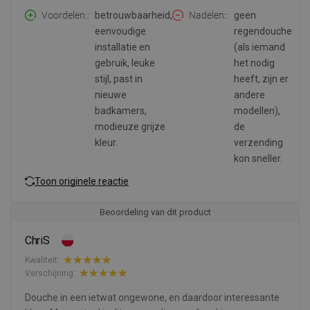
Voordelen:
betrouwbaarheid,
Nadelen:
geen
eenvoudige
regendouche
installatie en
(als iemand
gebruik, leuke
het nodig
stijl, past in
heeft, zijn er
nieuwe
andere
badkamers,
modellen),
modieuze grijze
de
kleur.
verzending
kon sneller.
Toon originele reactie
Beoordeling van dit product
ChriS
Kwaliteit:
Verschijning:
Douche in een ietwat ongewone, en daardoor interessante