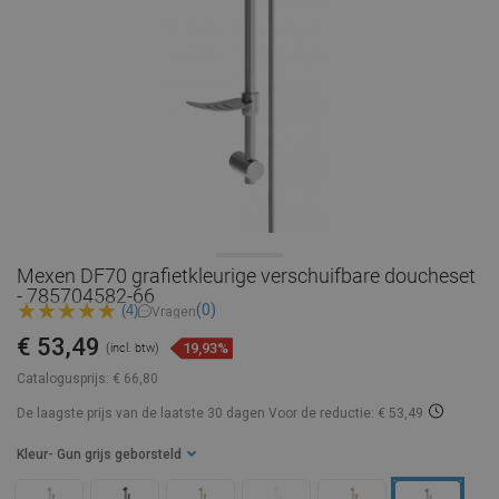
Mexen DF70 grafietkleurige verschuifbare doucheset
- 785704582-66
(0)
(4)
Vragen
€ 53,49
19,93%
(incl. btw)
Catalogusprijs:
€ 66,80
De laagste prijs van de laatste 30 dagen
Voor de reductie: € 53,49
Kleur
- Gun grijs geborsteld