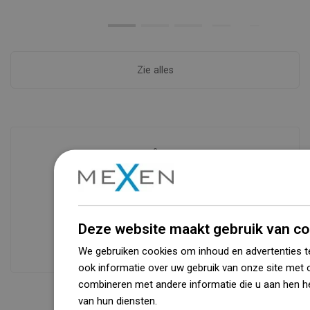
Zie alles
Beschikbaarheid van goederen
Een modern logistiek centrum met een
oppervlakte van 31.000 m² met meer
Deze website maakt gebruik van co
dan 68.000 palletplaatsen biedt meer
dan 1500.000 beschikbare producten!
We gebruiken cookies om inhoud en advertenties t
ook informatie over uw gebruik van onze site met 
combineren met andere informatie die u aan hen he
van hun diensten.
Dowiedz się więcej