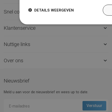
DETAILS WEERGEVEN
Snel contact

Klantenservice

Nuttige links

Over ons

Nieuwsbrief
Meld u aan voor de nieuwsbrief en wees up to date.