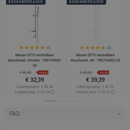
BADKAMERDAGEN
BADKAMERDAGEN
(4)
(4)
Mexen DF70 verstelbare
Mexen DF70 verstelbare
doucheset, chroom - 785704582-
doucheset, wit - 785704582-20
00
€ 40,40
€ 49,20
-19,83%
-19,94%
€ 32,39
€ 39,39
Catalogusprijs:
€ 40,40
Catalogusprijs:
€ 49,20
Laagste prijs: € 32,39
Laagste prijs: € 39,39
Beschikbaarheid:
Op voorraad
Beschikbaarheid:
Op voorraad
In winkelwagen
In winkelwagen
FAQ
Vergelijk
favorite_border
Favoriet
Vergelijk
favorite_border
Favoriet