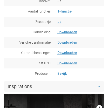
Handvat
Ja
Aantal functies
1-functie
Zeepbakje
Ja
Handleiding
Downloaden
Veiligheidsinformatie
Downloaden
Garantiebepalingen
Downloaden
Test PZH
Downloaden
Producent
Bekijk
Inspirations