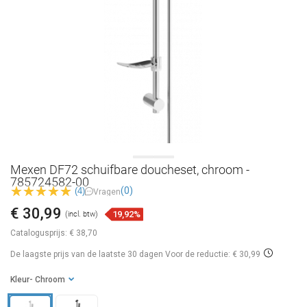
Mexen DF72 schuifbare doucheset, chroom -
785724582-00
(0)
(4)
Vragen
€ 30,99
19,92%
(incl. btw)
Catalogusprijs:
€ 38,70
De laagste prijs van de laatste 30 dagen
Voor de reductie: € 30,99
Kleur
- Chroom