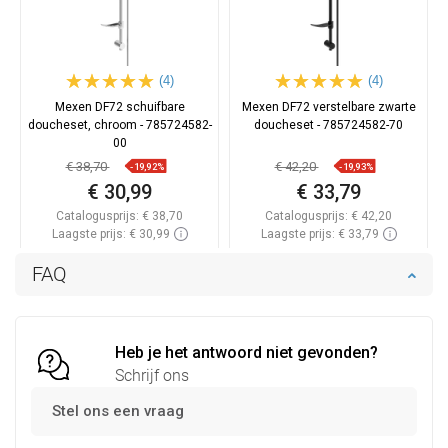
(4)
(4)
Mexen DF72 schuifbare
Mexen DF72 verstelbare zwarte
doucheset, chroom - 785724582-
doucheset - 785724582-70
00
€ 38,70
€ 42,20
-19,92%
-19,93%
€ 30,99
€ 33,79
Catalogusprijs:
€ 38,70
Catalogusprijs:
€ 42,20
Laagste prijs: € 30,99
Laagste prijs: € 33,79
Beschikbaarheid:
Op voorraad
Beschikbaarheid:
Op voorraad
FAQ
In winkelwagen
In winkelwagen
Vergelijk
favorite_border
Favoriet
Vergelijk
favorite_border
Favoriet
Heb je het antwoord niet gevonden?
Schrijf ons
Stel ons een vraag