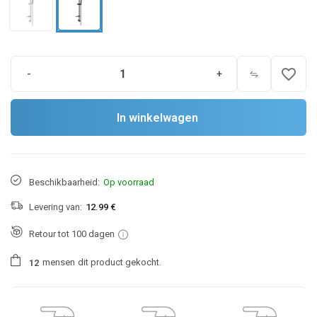
favorite_border
-
+
In winkelwagen
Beschikbaarheid:
Op voorraad
Levering van:
12.99 €
Retour tot 100 dagen
mensen
dit product gekocht.
1
2