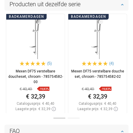
Producten uit dezelfde serie
BADKAMERDAGEN
BADKAMERDAGEN
(5)
(4)
Mexen DF75 verstelbare
Mexen DF75 verstelbare douche
doucheset, chroom - 785754582-
set, chroom - 785754582-02
00
€ 40,40
€ 40,40
-19,83%
-19,83%
€ 32,39
€ 32,39
Catalogusprijs:
€ 40,40
Catalogusprijs:
€ 40,40
Laagste prijs: € 32,39
Laagste prijs: € 32,39
Beschikbaarheid:
Op voorraad
Beschikbaarheid:
Op voorraad
In winkelwagen
In winkelwagen
FAQ