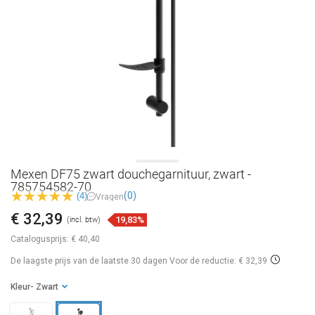
Mexen DF75 zwart douchegarnituur, zwart -
785754582-70
(0)
(4)
Vragen
€ 32,39
19,83%
(incl. btw)
Catalogusprijs:
€ 40,40
De laagste prijs van de laatste 30 dagen
Voor de reductie: € 32,39
Kleur
- Zwart