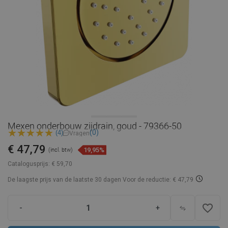
Mexen onderbouw zijdrain, goud - 79366-50
(0)
(4)
Vragen
€ 47,79
19,95%
(incl. btw)
Catalogusprijs:
€ 59,70
De laagste prijs van de laatste 30 dagen
Voor de reductie: € 47,79
favorite_border
-
+