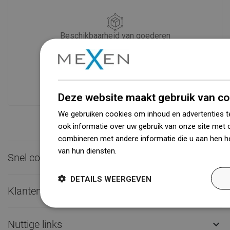
Beschikbaarheid van goederen
Een modern logistiek centrum met een
oppervlakte van 31.000 m² met meer
dan 68.000 palletplaatsen biedt meer
dan 1500.000 beschikbare producten!
Deze website maakt gebruik van co
We gebruiken cookies om inhoud en advertenties t
ook informatie over uw gebruik van onze site met 
combineren met andere informatie die u aan hen he
van hun diensten.
Dowiedz się więcej
Snel contact

DETAILS WEERGEVEN
Klantenservice

Nuttige links
