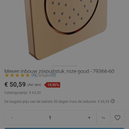
Mexen inbouw zijspuitstuk, roze goud - 79366-60
(0)
(4)
Vragen
€ 50,59
19,95%
(incl. btw)
Catalogusprijs:
€ 63,20
De laagste prijs van de laatste 30 dagen
Voor de reductie: € 50,59
favorite_border
-
+