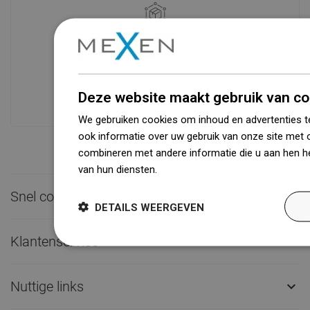
Beschikbaarheid van goederen
Een modern logistiek centrum met een
oppervlakte van 31.000 m² met meer
dan 68.000 palletplaatsen biedt meer
Deze website maakt gebruik van co
dan 1500.000 beschikbare producten!
We gebruiken cookies om inhoud en advertenties t
ook informatie over uw gebruik van onze site met 
combineren met andere informatie die u aan hen he
van hun diensten.
Dowiedz się więcej
Snel contact

DETAILS WEERGEVEN
Klantenservice

Nuttige links
