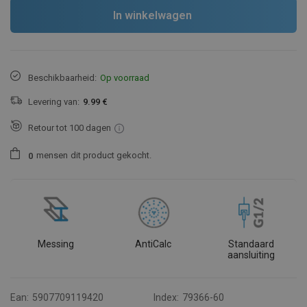
In winkelwagen
Beschikbaarheid:
Op voorraad
Levering van:
9.99 €
Retour tot 100 dagen
mensen
dit product gekocht.
0
Messing
AntiCalc
Standaard
aansluiting
Ean:
5907709119420
Index:
79366-60