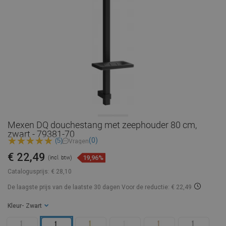
Mexen DQ douchestang met zeephouder 80 cm,
zwart - 79381-70
(0)
(5)
Vragen
€ 22,49
19,96%
(incl. btw)
Catalogusprijs:
€ 28,10
De laagste prijs van de laatste 30 dagen
Voor de reductie: € 22,49
Kleur
- Zwart