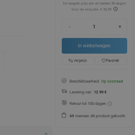
De laagste prijs van de laatste 30 dagen
Voor de reductie: € 30,99
-
+
In winkelwagen
favorite_border
Favoriet
Vergelijk
Beschikbaarheid:
Op voorraad
Levering van:
12.99 €
Retour tot 100 dagen
mensen
dit product gekocht.
6
9