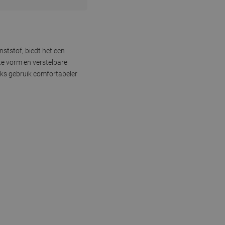
ststof, biedt het een
e vorm en verstelbare
jks gebruik comfortabeler