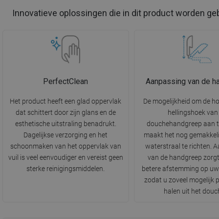
Innovatieve oplossingen die in dit product worden ge
PerfectClean
Aanpassing van de h
Het product heeft een glad oppervlak
De mogelijkheid om de h
dat schittert door zijn glans en de
hellingshoek van
esthetische uitstraling benadrukt.
douchehandgreep aan t
Dagelijkse verzorging en het
maakt het nog gemakkeli
schoonmaken van het oppervlak van
waterstraal te richten. 
vuil is veel eenvoudiger en vereist geen
van de handgreep zorgt
sterke reinigingsmiddelen.
betere afstemming op uw
zodat u zoveel mogelijk p
halen uit het douc