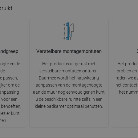
bruikt
andgreep
Verstelbare montagemonturen
oogte en de
Het product is uitgerust met
Het product
 de
verstelbare montagemonturen.
problemen 
e passen,
Daarmee wordt het nauwkeurig
raden we aa
jker om de
aanpassen van de montagehoogte
het contactf
Aanpassing
aan de muur nog eenvoudiger en kunt
het numme
 voor een
u de beschikbare ruimte zelfs in een
 behoeften,
kleine badkamer optimaal benutten.
lezier kunt
hen.