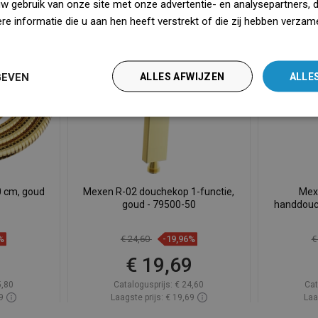
uw gebruik van onze site met onze advertentie- en analysepartners, 
e informatie die u aan hen heeft verstrekt of die zij hebben verzam
BADKAMERDAGEN
BADKAMER
iedz się więcej
GEVEN
ALLES AFWIJZEN
ALLE
 cm, goud
Mexen R-02 douchekop 1-functie,
Mex
goud - 79500-50
handdouch
%
€ 24,60
-19,96%
€
9
€ 19,69
5,80
Catalogusprijs:
€ 24,60
Cat
9
Laagste prijs: € 19,69
Laa
oorraad
Beschikbaarheid:
Op voorraad
Beschik