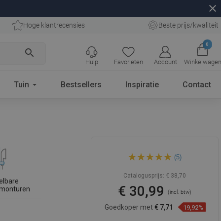
close
Hoge klantrecensies
Beste prijs/kwaliteit
0
search
Hulp
Favorieten
Account
Winkelwage
Tuin
Bestsellers
Inspiratie
Contact
Mexen DQ douchestang met
(5)
zeepbakje 80 cm, goud -
79381-50
Catalogusprijs:
€ 38,70
elbare
€ 30,99
monturen
(incl. btw)
Goedkoper met
€ 7,71
19,92%