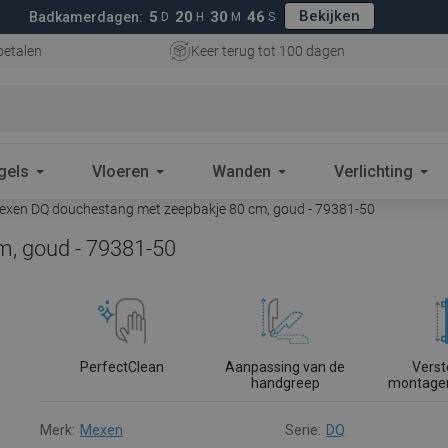
Bekijken
5
20
30
45
Badkamerdagen:
D
H
M
S
betalen
Keer terug tot 100 dagen
gels
Vloeren
Wanden
Verlichting
xen DQ douchestang met zeepbakje 80 cm, goud - 79381-50
, goud - 79381-50
PerfectClean
Aanpassing van de
Verst
handgreep
montage
Merk:
Mexen
Serie:
DQ