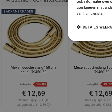
ook informatie over 
combineren met ander
BADKAMERDAGEN
BADKAMERDAGEN
van hun diensten.
Dow
DETAILS WEER
Mexen douche slang 150 cm,
Mexen doucheslang 150
goud - 79450-50
- 79460-50
€ 15,80
-19,68%
€ 15,80
-19,68
€ 12,69
€ 12,6
Catalogusprijs:
€ 15,80
Catalogusprijs:
€ 1
Laagste prijs: € 12,69
Laagste prijs: € 12,6
Beschikbaarheid:
Op voorraad
Beschikbaarheid:
Op v