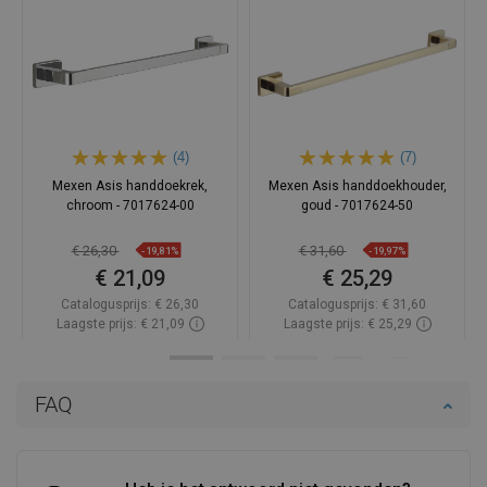
(4)
(7)
Mexen Asis handdoekrek,
Mexen Asis handdoekhouder,
chroom - 7017624-00
goud - 7017624-50
€ 26,30
€ 31,60
-19,81%
-19,97%
€ 21,09
€ 25,29
Catalogusprijs:
€ 26,30
Catalogusprijs:
€ 31,60
Laagste prijs: € 21,09
Laagste prijs: € 25,29
Beschikbaarheid:
Op voorraad
Beschikbaarheid:
Op voorraad
In winkelwagen
In winkelwagen
FAQ
Vergelijk
favorite_border
Favoriet
Vergelijk
favorite_border
Favoriet