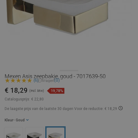
Mexen Asis zeepbakje, goud - 7017639-50
(0)
(6)
Vragen
€ 18,29
19,78%
(incl. btw)
Catalogusprijs:
€ 22,80
De laagste prijs van de laatste 30 dagen
Voor de reductie: € 18,29
Kleur
- Goud