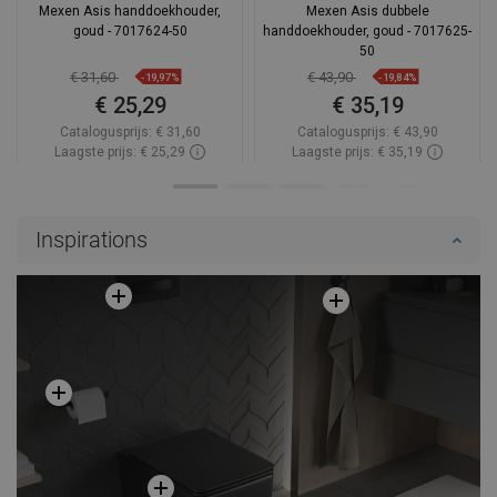
Mexen Asis handdoekhouder,
Mexen Asis dubbele
goud - 7017624-50
handdoekhouder, goud - 7017625-
50
€ 31,60
€ 43,90
-19,97%
-19,84%
€ 25,29
€ 35,19
Catalogusprijs:
€ 31,60
Catalogusprijs:
€ 43,90
Laagste prijs: € 25,29
Laagste prijs: € 35,19
Beschikbaarheid:
Op voorraad
Beschikbaarheid:
Op voorraad
In winkelwagen
In winkelwagen
Inspirations
Vergelijk
favorite_border
Favoriet
Vergelijk
favorite_border
Favoriet