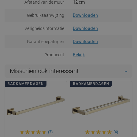
Afstand van de muur
12 cm
Gebruiksaanwijzing
Downloaden
Veiligheidsinformatie
Downloaden
Garantiebepalingen
Downloaden
Producent
Bekijk
Misschien ook interessant
BADKAMERDAGEN
BADKAMERDAGEN
(7)
(4)