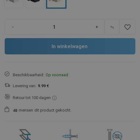
favorite_border
-
+
In winkelwagen
Beschikbaarheid:
Op voorraad
Levering van:
9.99 €
Retour tot 100 dagen
mensen
dit product gekocht.
4
8