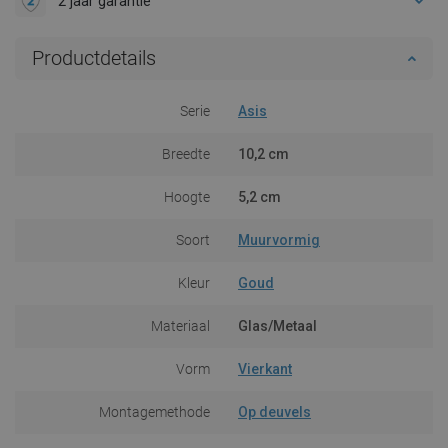
2 jaar garantie
Productdetails
Serie
Asis
Breedte
10,2 cm
Hoogte
5,2 cm
Soort
Muurvormig
Kleur
Goud
Materiaal
Glas/Metaal
Vorm
Vierkant
Montagemethode
Op deuvels