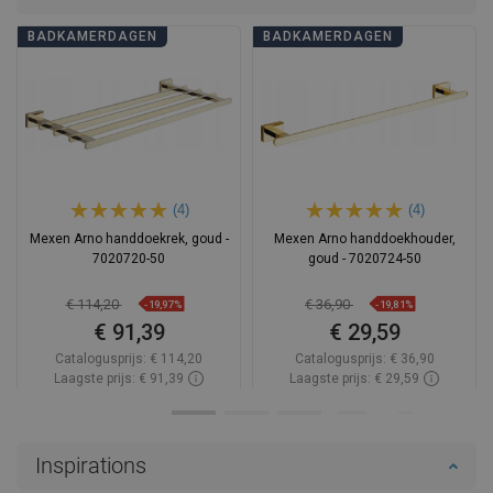
BADKAMERDAGEN
BADKAMERDAGEN
(4)
(4)
Mexen Arno handdoekrek, goud -
Mexen Arno handdoekhouder,
7020720-50
goud - 7020724-50
€ 114,20
€ 36,90
-19,97%
-19,81%
€ 91,39
€ 29,59
Catalogusprijs:
€ 114,20
Catalogusprijs:
€ 36,90
Laagste prijs: € 91,39
Laagste prijs: € 29,59
Beschikbaarheid:
Op voorraad
Beschikbaarheid:
Op voorraad
In winkelwagen
In winkelwagen
Inspirations
Vergelijk
favorite_border
Favoriet
Vergelijk
favorite_border
Favoriet