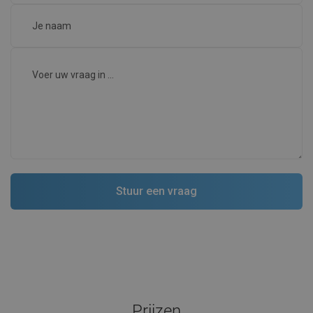
Verschijning:
Gouden dubbele handdoekhaak is een schot in de roos voor
weinig geld.
Voordelen:
-
Nadelen:
-
Toon originele reactie
Schrijf je beoordeling.
Community Q&A
Er zijn geen beschikbare vragen.
Stel je vraag.
Producten uit dezelfde serie