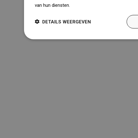
van hun diensten.
Dowiedz się więcej
Snel contact

DETAILS WEERGEVEN
Klantenservice

Nuttige links

Over ons

Nieuwsbrief
Meld u aan voor de nieuwsbrief en wees up to date.