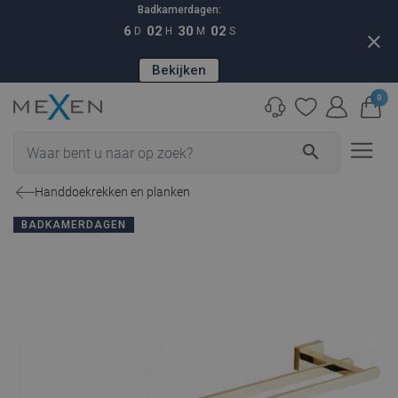
Badkamerdagen:
6
02
30
01
D
H
M
S
close
Bekijken
0
search
Handdoekrekken en planken
BADKAMERDAGEN