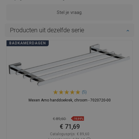
Voordelen:
-
Nadelen:
-
Toon originele reactie
Beoordeling van dit product
KyryS
Kwaliteit:
Verschijning:
Mexen is een bedrijf dat aandacht besteedt aan elk detail.
Dit is te zien aan de uitvoering van de dubbele
handdoekhouder in gouden kleur. Het lijkt buitengewoon
duurzaam en bestand, wat in de badkamer erg belangrijk is.
Echt geweldig!
Voordelen:
-
Nadelen:
-
Toon originele reactie
Beoordeling van dit product