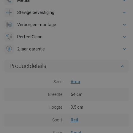
Metaal
Stevige bevestiging
Verborgen montage
PerfectClean
2 jaar garantie
Productdetails
Serie
Arno
Breedte
54 cm
Hoogte
3,5 cm
Soort
Rail
Kleur
Goud