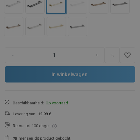
favorite_border
-
+
In winkelwagen
Beschikbaarheid:
Op voorraad
Levering van:
12.99 €
Retour tot 100 dagen
mensen
dit product gekocht.
7
5