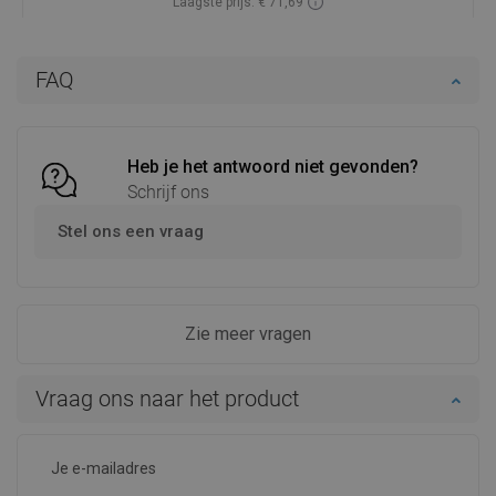
AaroA
Kwaliteit:
Verschijning:
Mexen heeft mooie dubbele haken met een modern design
geproduceerd. Ze zijn verkrijgbaar in verschillende kleuren,
maar ik heb voor goud gekozen. Na het openen van het
pakket bleek dat het product zeer zorgvuldig was geverfd
en daarom ziet het er waarschijnlijk zo elegant uit aan de
muur na installatie.
Voordelen:
verzorgd uiterlijk,
Nadelen:
-
innovatieve kleur
Toon originele reactie
Beoordeling van dit product
MariK
Kwaliteit: