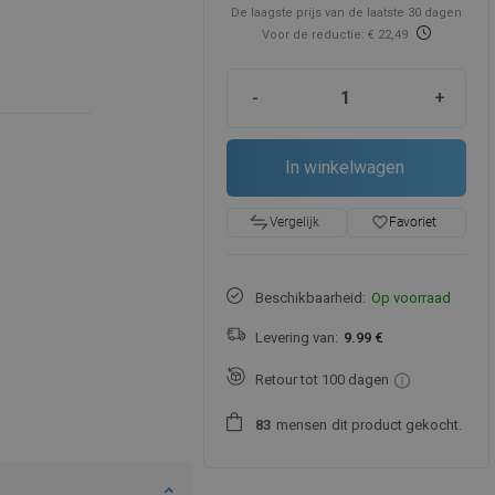
De laagste prijs van de laatste 30 dagen
Voor de reductie: € 22,49
-
+
In winkelwagen
favorite_border
Favoriet
Vergelijk
Beschikbaarheid:
Op voorraad
Levering van:
9.99 €
Retour tot 100 dagen
mensen
dit product gekocht.
8
3