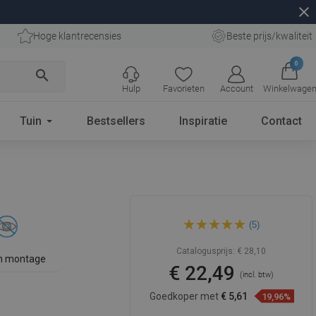
close
Hoge klantrecensies
Beste prijs/kwaliteit
0
search
Hulp
Favorieten
Account
Winkelwage
Tuin
Bestsellers
Inspiratie
Contact
Mexen Rufo toiletborstel,
(5)
zwart - 7050950-70
Catalogusprijs:
€ 28,10
n montage
€ 22,49
(incl. btw)
Goedkoper met
€ 5,61
19,96%