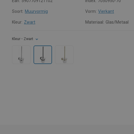
Ean:
5907709121102
Index:
7050950-70
Soort:
Muurvormig
Vorm:
Vierkant
Kleur:
Zwart
Materiaal:
Glas/Metaal
Kleur
- Zwart