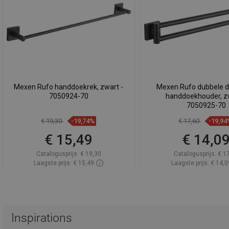
Mexen Rufo handdoekrek, zwart -
Mexen Rufo dubbele d
7050924-70
handdoekhouder, zw
7050925-70
€ 19,30
-19,74%
€ 17,60
-19,94
€ 15,49
€ 14,0
Catalogusprijs:
€ 19,30
Catalogusprijs:
€ 1
Laagste prijs: € 15,49
Laagste prijs: € 14,0
Beschikbaarheid:
Op voorraad
Beschikbaarheid:
Op v
In winkelwagen
In winkelwa
Vergelijk
favorite_border
Favoriet
Vergelijk
favorite_border
F
Inspirations