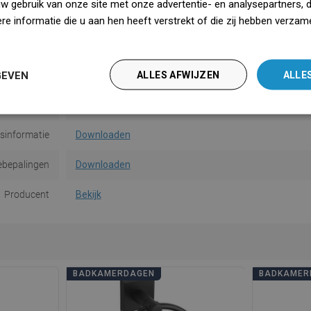
uw gebruik van onze site met onze advertentie- en analysepartners, 
Vorm
Vierkant
e informatie die u aan hen heeft verstrekt of die zij hebben verzam
iedz się więcej
gemethode
Op deuvels
GEVEN
ALLES AFWIJZEN
ALLE
van de muur
12,5 cm
saanwijzing
Downloaden
dsinformatie
Downloaden
ebepalingen
Downloaden
Producent
Bekijk
BADKAMERDAGEN
BADKAMER