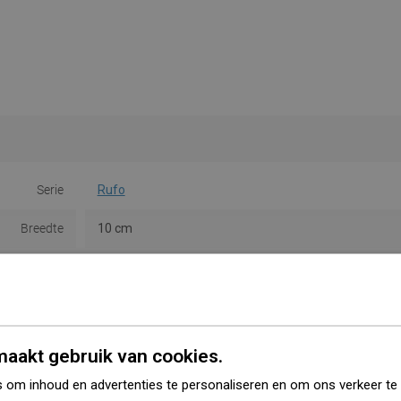
Serie
Rufo
Breedte
10 cm
Hoogte
37,5 cm
Soort
Muurvormig
Kleur
Zwart
aakt gebruik van cookies.
Materiaal
Glas/Metaal
 om inhoud en advertenties te personaliseren en om ons verkeer te