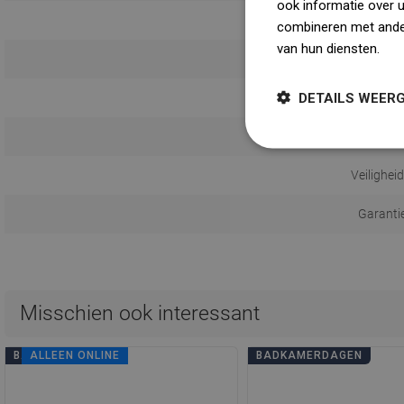
ook informatie over 
combineren met ander
van hun diensten.
Dow
Monta
DETAILS WEER
Afstand 
Gebruik
Veilighei
Garanti
Misschien ook interessant
BADKAMERDAGEN
ALLEEN ONLINE
BADKAMERDAGEN