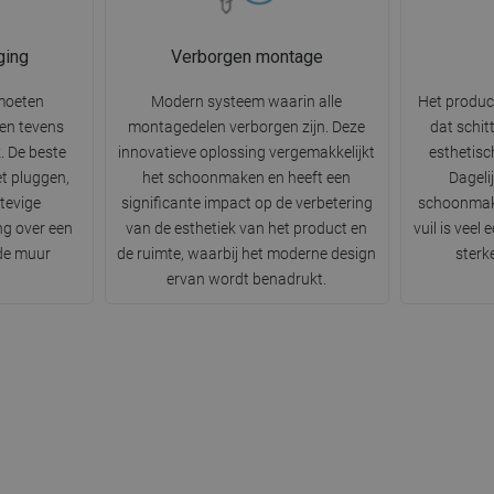
ging
Verborgen montage
moeten
Modern systeem waarin alle
Het produc
n en tevens
montagedelen verborgen zijn. Deze
dat schit
k. De beste
innovatieve oplossing vergemakkelijkt
esthetisc
t pluggen,
het schoonmaken en heeft een
Dageli
tevige
significante impact op de verbetering
schoonmak
ng over een
van de esthetiek van het product en
vuil is veel
 de muur
de ruimte, waarbij het moderne design
sterk
ervan wordt benadrukt.