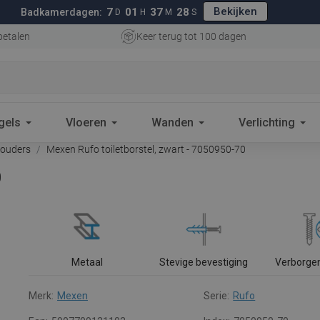
Bekijken
7
01
37
27
Badkamerdagen:
D
H
M
S
betalen
Keer terug tot 100 dagen
gels
Vloeren
Wanden
Verlichting
houders
Mexen Rufo toiletborstel, zwart - 7050950-70
0
Metaal
Stevige bevestiging
Verborge
Merk:
Mexen
Serie:
Rufo