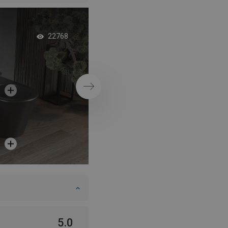
Bad omringd met te
22768
Volgende
5.0