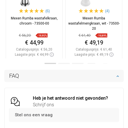
(6)
(4)
Mexen Rumba wastafelkraan,
Mexen Rumba
chroom - 73500-00
wastafelmengkraan, wit - 73500-
20
€ 56,20
€ 61,40
-19,95%
-19,89%
€ 44,99
€ 49,19
Catalogusprijs:
€ 56,20
Catalogusprijs:
€ 61,40
Laagste prijs: € 44,99
Laagste prijs: € 49,19
Beschikbaarheid:
Op voorraad
Beschikbaarheid:
Op voorraad
In winkelwagen
In winkelwagen
FAQ
Vergelijk
favorite_border
Favoriet
Vergelijk
favorite_border
Favoriet
Heb je het antwoord niet gevonden?
Schrijf ons
Stel ons een vraag