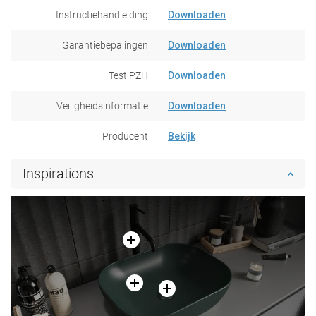
Instructiehandleiding
Downloaden
Garantiebepalingen
Downloaden
Test PZH
Downloaden
Veiligheidsinformatie
Downloaden
Producent
Bekijk
Inspirations