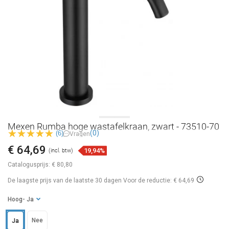
Mexen Rumba hoge wastafelkraan, zwart - 73510-70
(0)
(6)
Vragen
€ 64,69
19,94%
(incl. btw)
Catalogusprijs:
€ 80,80
De laagste prijs van de laatste 30 dagen
Voor de reductie: € 64,69
Hoog
- Ja
Nee
Ja