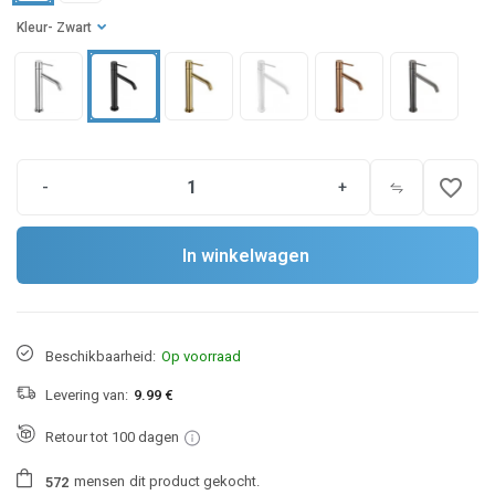
Kleur
- Zwart
favorite_border
-
+
In winkelwagen
Beschikbaarheid:
Op voorraad
Levering van:
9.99 €
Retour tot 100 dagen
mensen
dit product gekocht.
5
7
2