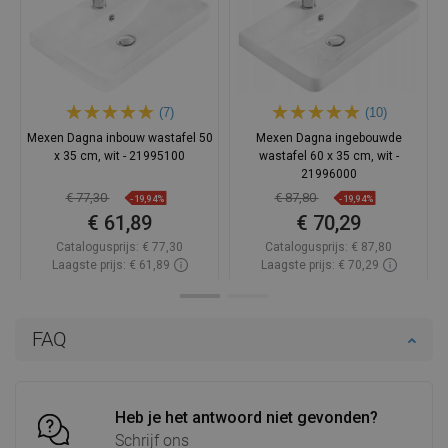
(7)
(10)
Mexen Dagna inbouw wastafel 50
Mexen Dagna ingebouwde
x 35 cm, wit - 21995100
wastafel 60 x 35 cm, wit -
21996000
€ 77,30
€ 87,80
-19,94%
-19,94%
€ 61,89
€ 70,29
Catalogusprijs:
€ 77,30
Catalogusprijs:
€ 87,80
Laagste prijs: € 61,89
Laagste prijs: € 70,29
Beschikbaarheid:
Op voorraad
Beschikbaarheid:
Op voorraad
In winkelwagen
In winkelwagen
FAQ
Vergelijk
favorite_border
Favoriet
Vergelijk
favorite_border
Favoriet
Heb je het antwoord niet gevonden?
Schrijf ons