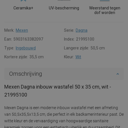
Ceramika+
UV-bescherming
Weerstand tegen
dof worden
Merk:
Mexen
Serie:
Dagna
Ean:
5903163382097
Index:
21995100
Type:
Ingebouwd
Langere zijde:
50,5 cm
Kortere zijde:
35,5 cm
Kleur:
Wit
Omschrijving
Mexen Dagna inbouw wastafel 50 x 35 cm, wit -
21995100
Mexen Dagna is een moderne inbouw wastafel met een afmeting
van 50,5x35,5x13,5 cm, die perfect in elk badkamerinterieur past. De
witte kleur en de vervaardiging van hoogwaardige sanitaire
keramiek zorgen voor een esthetisch uiterlijk en duurzaamheid. Dit