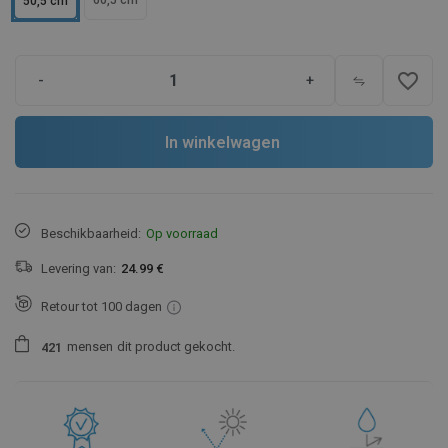
60,5 cm
50,5 cm
favorite_border
-
+
In winkelwagen
Beschikbaarheid:
Op voorraad
Levering van:
24.99 €
Retour tot 100 dagen
mensen
dit product gekocht.
4
2
1