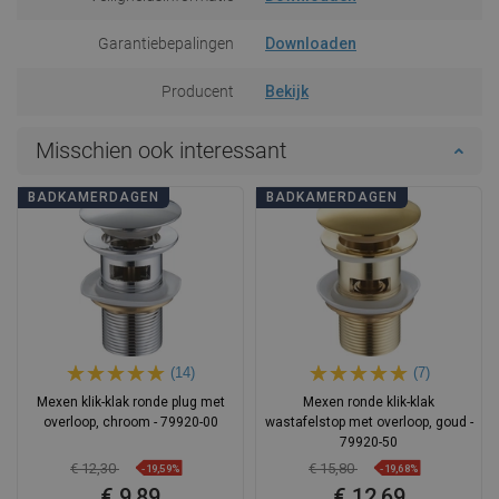
Garantiebepalingen
Downloaden
Producent
Bekijk
Misschien ook interessant
BADKAMERDAGEN
BADKAMERDAGEN
(14)
(7)
Mexen klik-klak ronde plug met
Mexen ronde klik-klak
overloop, chroom - 79920-00
wastafelstop met overloop, goud -
79920-50
€ 12,30
€ 15,80
-19,59%
-19,68%
€ 9,89
€ 12,69