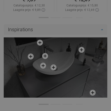
Catalogusprijs:
€ 12,30
Catalogusprijs:
€ 15,80
Laagste prijs: € 9,89
Laagste prijs: € 12,69
Beschikbaarheid:
Op voorraad
Beschikbaarheid:
Op voorraad
In winkelwagen
In winkelwagen
Inspirations
Vergelijk
favorite_border
Favoriet
Vergelijk
favorite_border
Favoriet