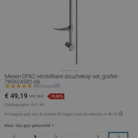
Mexen DF62 verstelbare douchekop set, grafiet -
785624582-66
(0)
(4)
Vragen
€ 49,19
19,89%
(incl. btw)
Catalogusprijs:
€ 61,40
De laagste prijs van de laatste 30 dagen
Voor de reductie: € 49,19
Kleur
- Gun grijs geborsteld