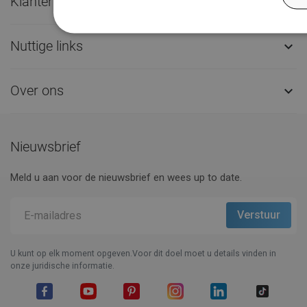
Klantenservice

Nuttige links

Over ons

Nieuwsbrief
Meld u aan voor de nieuwsbrief en wees up to date.
U kunt op elk moment opgeven.Voor dit doel moet u details vinden in
onze juridische informatie.
Facebook
YouTube
Pinterest
Instagram
LinkedIn
TikTok