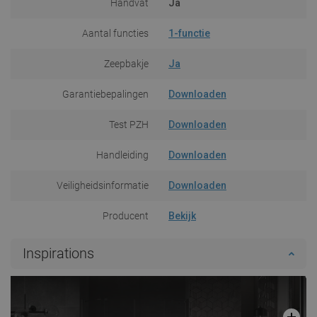
Handvat
Ja
Aantal functies
1-functie
Zeepbakje
Ja
Garantiebepalingen
Downloaden
Test PZH
Downloaden
Handleiding
Downloaden
Veiligheidsinformatie
Downloaden
Producent
Bekijk
Inspirations