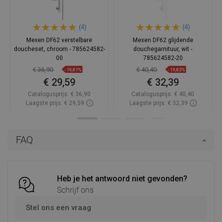
(4)
(4)
Mexen DF62 verstelbare
Mexen DF62 glijdende
doucheset, chroom - 785624582-
douchegarnituur, wit -
00
785624582-20
€ 36,90
€ 40,40
-19,81%
-19,83%
€ 29,59
€ 32,39
Catalogusprijs:
€ 36,90
Catalogusprijs:
€ 40,40
Laagste prijs: € 29,59
Laagste prijs: € 32,39
Beschikbaarheid:
Op voorraad
Beschikbaarheid:
Op voorraad
In winkelwagen
In winkelwagen
FAQ
Vergelijk
favorite_border
Favoriet
Vergelijk
favorite_border
Favoriet
Heb je het antwoord niet gevonden?
Schrijf ons
Stel ons een vraag