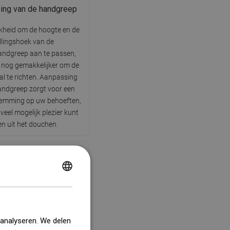
ing van de handgreep
kheid om de hoogte en de
llingshoek van de
ndgreep aan te passen,
 nog gemakkelijker om de
al te richten. Aanpassing
andgreep zorgt voor een
temming op uw behoeften,
veel mogelijk plezier kunt
en uit het douchen.
POLISH
Hydromassage
CZECH
GERMAN
waterstraal die het lichaam
 analyseren. We delen
sseert en de bloedsomloop
ENGLISH