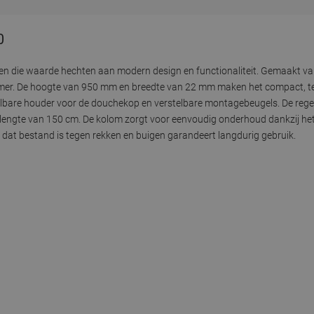
0
en die waarde hechten aan modern design en functionaliteit. Gemaakt 
dkamer. De hoogte van 950 mm en breedte van 22 mm maken het compact, te
telbare houder voor de douchekop en verstelbare montagebeugels. De 
n lengte van 150 cm. De kolom zorgt voor eenvoudig onderhoud dankzij he
l dat bestand is tegen rekken en buigen garandeert langdurig gebruik.