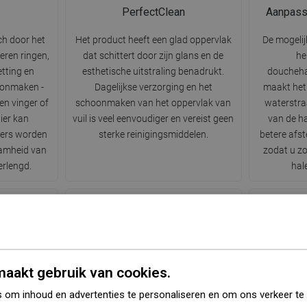
PerfectClean
Aanpass
ch door het
Het product heeft een glad oppervlak
De mogelij
eren ringen,
dat schittert door zijn glans en de
he
etting en
esthetische uitstraling benadrukt.
doucheha
oonmaken -
Dagelijkse verzorging en het
maakt het
n vinger of
schoonmaken van het oppervlak van
waterstra
ier kan
vuil is veel eenvoudiger en vereist geen
van de h
iers worden
sterke reinigingsmiddelen.
betere afs
amheid van
zodat u zo
erlengd.
hal
l
Regen
aakt gebruik van cookies.
e soorten
Standaard waterstraal die natuurlijke
Een sterke 
 om inhoud en advertenties te personaliseren en om ons verkeer te
hulp van een
regen imiteert. Druppels stromen
perfect ma