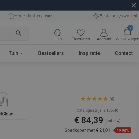
close
Hoge klantrecensies
Beste prijs/kwaliteit
0
search
Hulp
Favorieten
Account
Winkelwage
Tuin
Bestsellers
Inspiratie
Contact
Mexen T22 douchekolom,
(4)
zwart - 798222293-70
Catalogusprijs:
€ 105,40
ctClean
€ 84,39
(incl. btw)
Goedkoper met
€ 21,01
19,93%