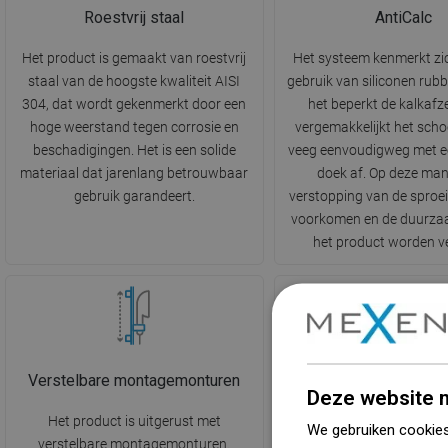
Roestvrij staal
AntiCalc
Het product is gemaakt van roestvrij
Het systeem kenmerkt zi
staal van de hoogste kwaliteit AISI
gebruik van siliconen rubb
304, dat wordt gekenmerkt door een
het beperkt de kalkafz
hoge weerstand tegen corrosie en
vergemakkelijkt het sch
beschadigingen. Het is een solide
veeg eenvoudigweg met ee
materiaal dat jarenlang betrouwbaar
doek af. Op deze man
gebruik garandeert.
verstopping van de sproe
voorkomen en de duurza
het product worden v
Verstelbare montagemonturen
3-functionee
Deze website m
Het product is uitgerust met
De douchekop heeft dri
We gebruiken cookies
verstelbare montagemonturen.
stralen, gewijzigd met be