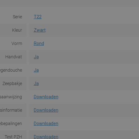
Serie
T22
Kleur
Zwart
Vorm
Rond
Handvat
Ja
egendouche
Ja
Zeepbakje
Ja
saanwijzing
Downloaden
dsinformatie
Downloaden
ebepalingen
Downloaden
Test PZH
Downloaden