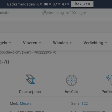
Bekijken
6
00
07
46
Badkamerdagen:
D
H
M
S
betalen
Keer terug tot 100 dagen
gels
Vloeren
Wanden
Verlichting
douchekolom, zwart - 798222293-70
3-70
Roestvrij staal
AntiCalc
Perfe
Merk:
Mexen
Serie:
T22