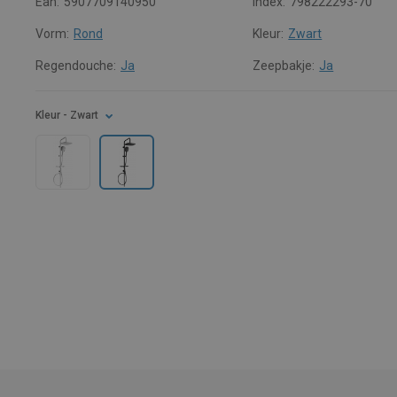
Ean:
5907709140950
Index:
798222293-70
Vorm:
Rond
Kleur:
Zwart
Regendouche:
Ja
Zeepbakje:
Ja
Kleur
- Zwart