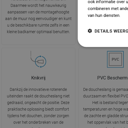
ook informatie over 
Daarmee wordt het nauwkeurig
schakelaar. Het biedt volle
combineren met ander
aanpassen van de montagehoogte
en de mogelijkheid o
van hun diensten.
Dow
aan de muur nog eenvoudiger en kunt
behoeften van de gebr
u de beschikbare ruimte zelfs in een
voldoen, met een zachte of
DETAILS WEER
kleine badkamer optimaal benutten.
meer geconcentreerde wa
Knikvrij
PVC Bescherm
Dankzij de innovatieve roterende
De doucheslang is gemaa
uiteinden raakt de doucheslang niet
duurzaam en flexibel PVC
gedraaid, ongeacht de positie. Deze
Het is bestand tege
praktische oplossing biedt comfort
temperaturen en hoge wa
tijdens het douchen, zonder zorgen
de zachte en gladde stru
over het onderbreken van de
het oppervlak van het 