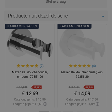
Stel je vraag.
Producten uit dezelfde serie
BADKAMERDAGEN
BADKAMERDAGEN
(7)
(4)
Mexen Kai douchehouder,
Mexen Kai douchehouder, wit -
chroom - 79351-00
79351-20
€ 15,80
€ 17,60
-19,68%
-19,94%
€ 12,69
€ 14,09
Catalogusprijs:
€ 15,80
Catalogusprijs:
€ 17,60
Laagste prijs: € 12,69
Laagste prijs: € 14,09
Beschikbaarheid:
Op voorraad
Beschikbaarheid:
Op voorraad