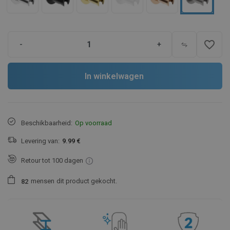
favorite_border
-
+
In winkelwagen
Beschikbaarheid:
Op voorraad
Levering van:
9.99 €
Retour tot 100 dagen
mensen
dit product gekocht.
8
2