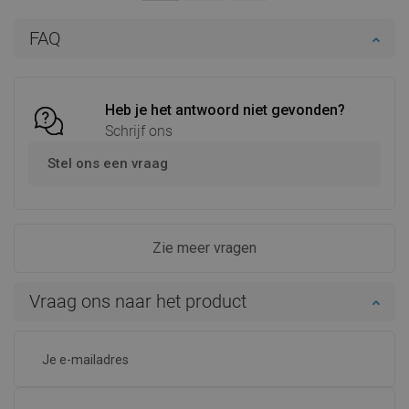
In winkelwagen
In winkelwagen
FAQ
Vergelijk
favorite_border
Favoriet
Vergelijk
favorite_border
Favoriet
Heb je het antwoord niet gevonden?
Schrijf ons
Stel ons een vraag
Zie meer vragen
Vraag ons naar het product