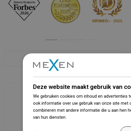
Zie alles
Deze website maakt gebruik van co
We gebruiken cookies om inhoud en advertenties t
ook informatie over uw gebruik van onze site met 
Beschikbaarheid van goederen
combineren met andere informatie die u aan hen he
Een modern logistiek centrum met een
van hun diensten.
Dowiedz się więcej
oppervlakte van 31.000 m² met meer
dan 68.000 palletplaatsen biedt meer