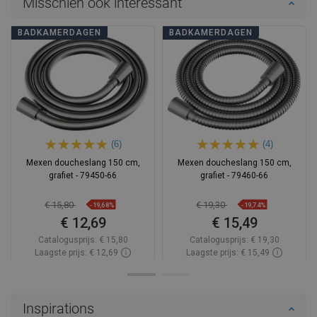
Misschien ook interessant
BADKAMERDAGEN
BADKAMERDAGEN
(6)
(4)
Mexen doucheslang 150 cm,
Mexen doucheslang 150 cm,
grafiet - 79450-66
grafiet - 79460-66
€ 15,80
€ 19,30
-19,68%
-19,74%
€ 12,69
€ 15,49
Catalogusprijs:
€ 15,80
Catalogusprijs:
€ 19,30
Laagste prijs: € 12,69
Laagste prijs: € 15,49
Beschikbaarheid:
2026-09-08
Beschikbaarheid:
Op voorraad
In winkelwagen
In winkelwagen
Inspirations