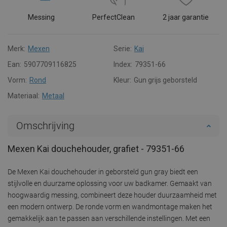
Messing
PerfectClean
2 jaar garantie
Merk:
Mexen
Serie:
Kai
Ean:
5907709116825
Index:
79351-66
Vorm:
Rond
Kleur:
Gun grijs geborsteld
Materiaal:
Metaal
Omschrijving
Mexen Kai douchehouder, grafiet - 79351-66
De Mexen Kai douchehouder in geborsteld gun gray biedt een
stijlvolle en duurzame oplossing voor uw badkamer. Gemaakt van
hoogwaardig messing, combineert deze houder duurzaamheid met
een modern ontwerp. De ronde vorm en wandmontage maken het
gemakkelijk aan te passen aan verschillende instellingen. Met een