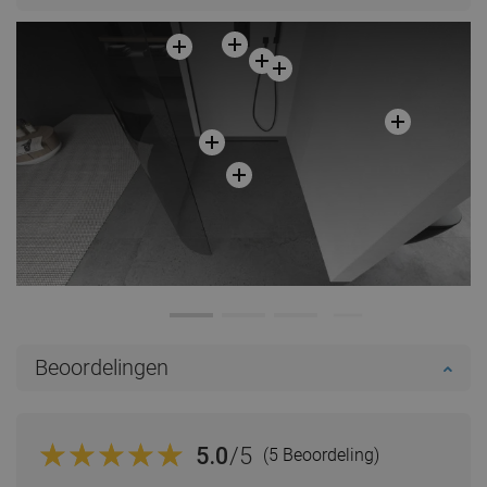
Vergelijk
favorite_border
Favoriet
Vergelijk
favorite_border
Favoriet
Beoordelingen
5.0
/5
(5 Beoordeling)