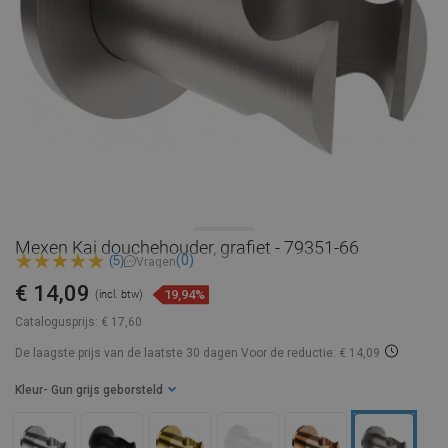
Mexen Kai douchehouder, grafiet - 79351-66
(0)
(5)
Vragen
€ 14,09
19,94%
(incl. btw)
Catalogusprijs:
€ 17,60
De laagste prijs van de laatste 30 dagen
Voor de reductie: € 14,09
Kleur
- Gun grijs geborsteld