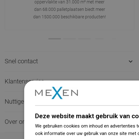
oppervlakte van 31.000 m² met meer
dan 68.000 palletplaatsen biedt meer
dan 1500.000 beschikbare producten!
Snel contact

Klantenservice

Nuttige links

Deze website maakt gebruik van co
Over ons

We gebruiken cookies om inhoud en advertenties t
ook informatie over uw gebruik van onze site met 