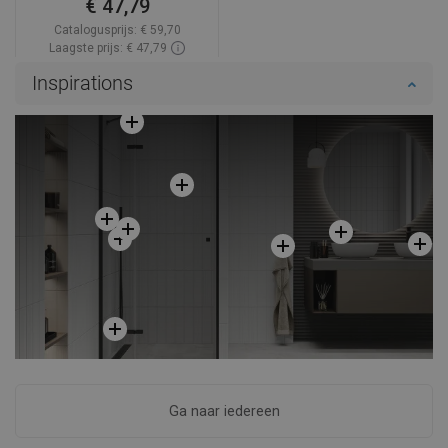
€ 47,79
Catalogusprijs:
€ 59,70
Laagste prijs: € 47,79
Beschikbaarheid:
Op voorraad
Inspirations
In winkelwagen
Vergelijk
favorite_border
Favoriet
Ga naar iedereen