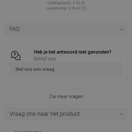
Catalogusprijs:
€ 33,30
Laagste prijs: € 26,69
Beschikbaarheid:
Op voorraad
In winkelwagen
FAQ
Vergelijk
favorite_border
Favoriet
Heb je het antwoord niet gevonden?
Schrijf ons
Stel ons een vraag
Zie meer vragen
Vraag ons naar het product