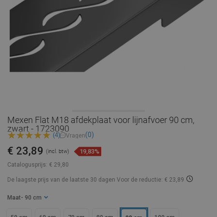
Mexen Flat M18 afdekplaat voor lijnafvoer 90 cm,
zwart - 1723090
(0)
(4)
Vragen
€ 23,89
19,83%
(incl. btw)
Catalogusprijs:
€ 29,80
De laagste prijs van de laatste 30 dagen
Voor de reductie: € 23,89
Maat
- 90 cm