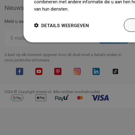
combineren met andere informatie die u aan hen he
Nieuwsbrief
van hun diensten.
Dowiedz się więcej
Meld u aan voor de nieuwsbrief en wees up to date.
DETAILS WEERGEVEN
U kunt op elk moment opgeven.Voor dit doel moet u details vinden in
onze juridische informatie.
Facebook
YouTube
Pinterest
Instagram
LinkedIn
TikTok
2026 © Copyright mexen.nl. Alle rechten voorbehouden.