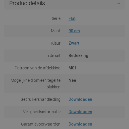
Productdetails
Serie
Flat
Maat
90 cm
Kleur
Zwart
In de set
Bedekking
Patroon van de afdekking
M01
Mogelijkheid om een tegel te
Nee
plakken
Gebruikershandleiding
Downloaden
Veiligheidsinformatie
Downloaden
Garantievoorwaarden
Downloaden