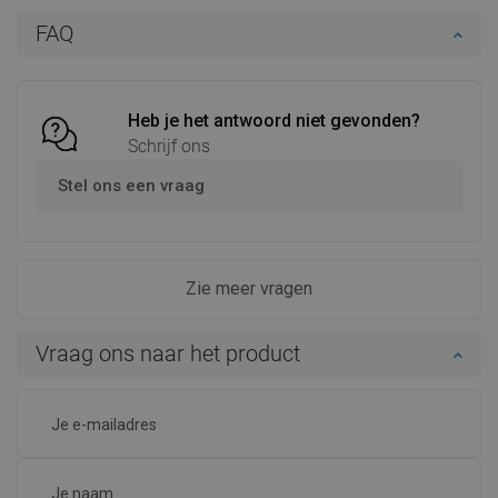
In winkelwagen
In winkelwagen
FAQ
Vergelijk
favorite_border
Favoriet
Vergelijk
favorite_border
Favoriet
Heb je het antwoord niet gevonden?
Schrijf ons
Stel ons een vraag
Zie meer vragen
Vraag ons naar het product