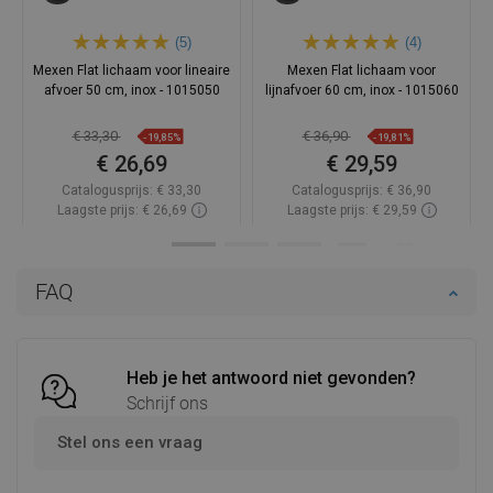
(5)
(4)
Mexen Flat lichaam voor lineaire
Mexen Flat lichaam voor
afvoer 50 cm, inox - 1015050
lijnafvoer 60 cm, inox - 1015060
€ 33,30
€ 36,90
-19,85%
-19,81%
€ 26,69
€ 29,59
Catalogusprijs:
€ 33,30
Catalogusprijs:
€ 36,90
Laagste prijs: € 26,69
Laagste prijs: € 29,59
Beschikbaarheid:
Op voorraad
Beschikbaarheid:
Op voorraad
In winkelwagen
In winkelwagen
FAQ
Vergelijk
favorite_border
Favoriet
Vergelijk
favorite_border
Favoriet
Heb je het antwoord niet gevonden?
Schrijf ons
Stel ons een vraag