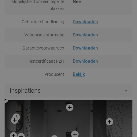
Mogelijkheid om een tegel te
Nee
plakken
Gebruikershandleiding
Downloaden
Veiligheidsinformatie
Downloaden
Garantievoorwaarden
Downloaden
Testcertificaat PZH
Downloaden
Producent
Bekijk
Inspirations