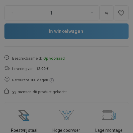
favorite_border
-
+
In winkelwagen
Beschikbaarheid:
Op voorraad
Levering van:
12.99 €
Retour tot 100 dagen
mensen
dit product gekocht.
2
3
Roestvrij staal
Hoge doorvoer
Lage montage