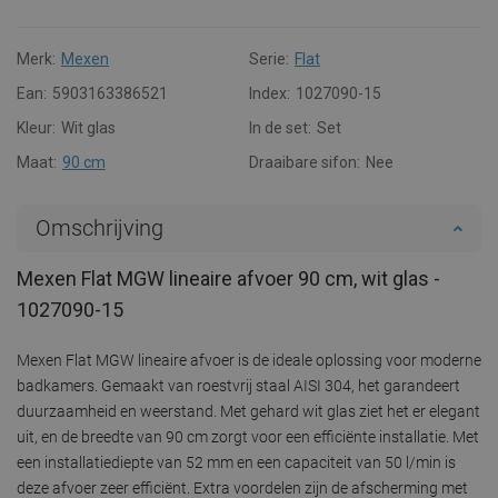
Merk:
Mexen
Serie:
Flat
Ean:
5903163386521
Index:
1027090-15
Kleur:
Wit glas
In de set:
Set
Maat:
90 cm
Draaibare sifon:
Nee
Omschrijving
Mexen Flat MGW lineaire afvoer 90 cm, wit glas -
1027090-15
Mexen Flat MGW lineaire afvoer is de ideale oplossing voor moderne
badkamers. Gemaakt van roestvrij staal AISI 304, het garandeert
duurzaamheid en weerstand. Met gehard wit glas ziet het er elegant
uit, en de breedte van 90 cm zorgt voor een efficiënte installatie. Met
een installatiediepte van 52 mm en een capaciteit van 50 l/min is
deze afvoer zeer efficiënt. Extra voordelen zijn de afscherming met