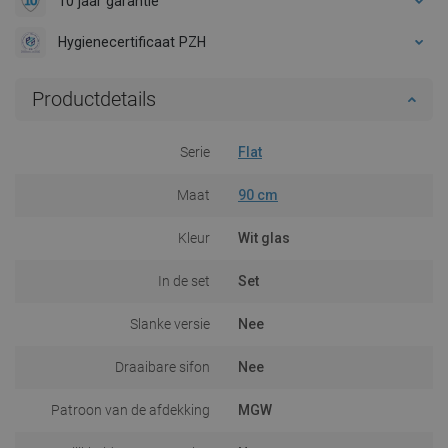
10 jaar garantie
Hygienecertificaat PZH
Productdetails
Serie
Flat
Maat
90 cm
Kleur
Wit glas
In de set
Set
Slanke versie
Nee
Draaibare sifon
Nee
Patroon van de afdekking
MGW