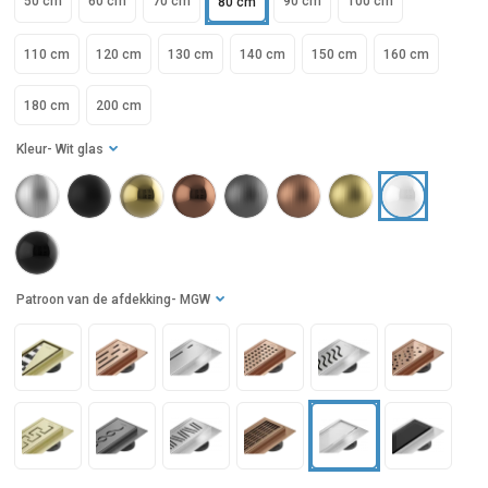
50 cm
60 cm
70 cm
90 cm
100 cm
80 cm
110 cm
120 cm
130 cm
140 cm
150 cm
160 cm
180 cm
200 cm
Kleur
- Wit glas
Patroon van de afdekking
- MGW