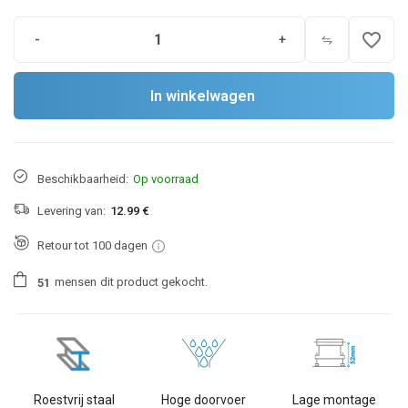
favorite_border
-
+
In winkelwagen
Beschikbaarheid:
Op voorraad
Levering van:
12.99 €
Retour tot 100 dagen
mensen
dit product gekocht.
5
1
Roestvrij staal
Hoge doorvoer
Lage montage