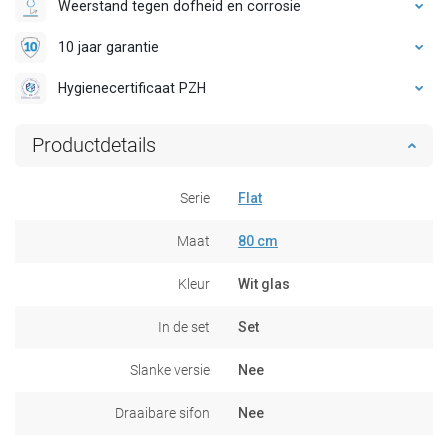
Weerstand tegen dofheid en corrosie
10 jaar garantie
Hygienecertificaat PZH
Productdetails
Serie
Flat
Maat
80 cm
Kleur
Wit glas
In de set
Set
Slanke versie
Nee
Draaibare sifon
Nee