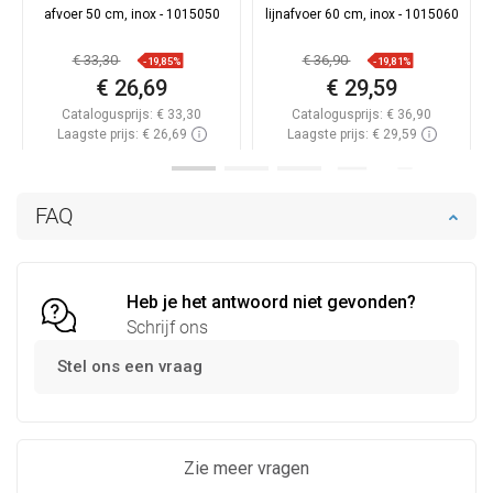
afvoer 50 cm, inox - 1015050
lijnafvoer 60 cm, inox - 1015060
€ 33,30
€ 36,90
-19,85%
-19,81%
€ 26,69
€ 29,59
Catalogusprijs:
€ 33,30
Catalogusprijs:
€ 36,90
Laagste prijs: € 26,69
Laagste prijs: € 29,59
Beschikbaarheid:
Op voorraad
Beschikbaarheid:
Op voorraad
In winkelwagen
In winkelwagen
FAQ
Vergelijk
favorite_border
Favoriet
Vergelijk
favorite_border
Favoriet
Heb je het antwoord niet gevonden?
Schrijf ons
Stel ons een vraag
Zie meer vragen