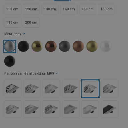
110 cm
120 cm
130 cm
140 cm
150 cm
160 cm
180 cm
200 cm
Kleur
- Inox
Patroon van de afdekking
- M09