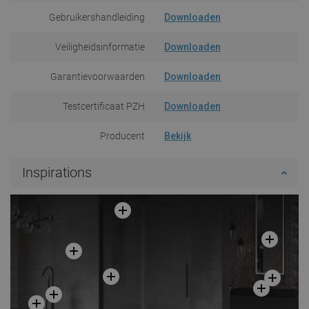
Gebruikershandleiding
Downloaden
Veiligheidsinformatie
Downloaden
Garantievoorwaarden
Downloaden
Testcertificaat PZH
Downloaden
Producent
Bekijk
Inspirations