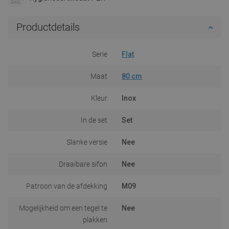
Productdetails
Serie
Flat
Maat
80 cm
Kleur
Inox
In de set
Set
Slanke versie
Nee
Draaibare sifon
Nee
Patroon van de afdekking
M09
Mogelijkheid om een tegel te
Nee
plakken