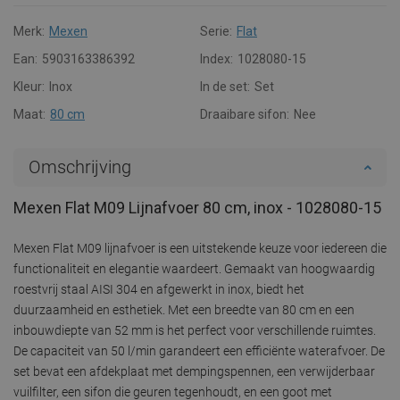
Merk:
Mexen
Serie:
Flat
Ean:
5903163386392
Index:
1028080-15
Kleur:
Inox
In de set:
Set
Maat:
80 cm
Draaibare sifon:
Nee
Omschrijving
Mexen Flat M09 Lijnafvoer 80 cm, inox - 1028080-15
Mexen Flat M09 lijnafvoer is een uitstekende keuze voor iedereen die
functionaliteit en elegantie waardeert. Gemaakt van hoogwaardig
roestvrij staal AISI 304 en afgewerkt in inox, biedt het
duurzaamheid en esthetiek. Met een breedte van 80 cm en een
inbouwdiepte van 52 mm is het perfect voor verschillende ruimtes.
De capaciteit van 50 l/min garandeert een efficiënte waterafvoer. De
set bevat een afdekplaat met dempingspennen, een verwijderbaar
vuilfilter, een sifon die geuren tegenhoudt, en een goot met