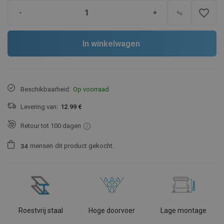
favorite_border
-
+
In winkelwagen
Beschikbaarheid:
Op voorraad
Levering van:
12.99 €
Retour tot 100 dagen
mensen
dit product gekocht.
3
4
Roestvrij staal
Hoge doorvoer
Lage montage