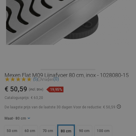
Mexen Flat M09 Lijnafvoer 80 cm, inox - 1028080-15
(0)
(5)
Vragen
€ 50,59
19,95%
(incl. btw)
Catalogusprijs:
€ 63,20
De laagste prijs van de laatste 30 dagen
Voor de reductie: € 50,59
Maat
- 80 cm
50 cm
60 cm
70 cm
90 cm
100 cm
80 cm