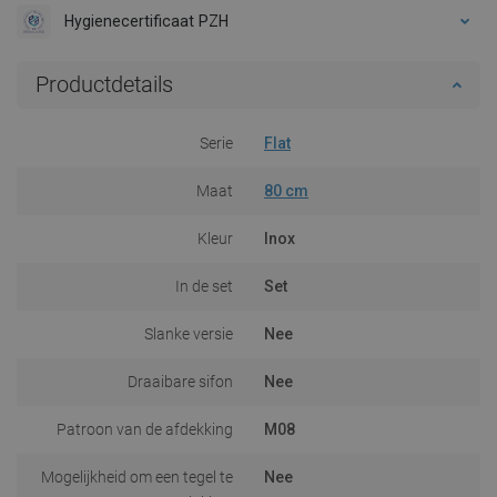
Hygienecertificaat PZH
Productdetails
Serie
Flat
Maat
80 cm
Kleur
Inox
In de set
Set
Slanke versie
Nee
Draaibare sifon
Nee
Patroon van de afdekking
M08
Mogelijkheid om een tegel te
Nee