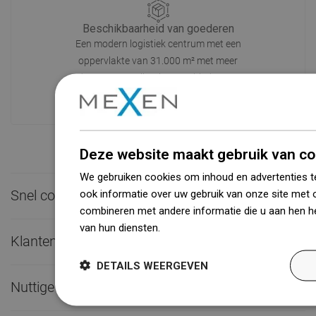
Beschikbaarheid van goederen
Een modern logistiek centrum met een
oppervlakte van 31.000 m² met meer
dan 68.000 palletplaatsen biedt meer
dan 1500.000 beschikbare producten!
Deze website maakt gebruik van co
We gebruiken cookies om inhoud en advertenties t
ook informatie over uw gebruik van onze site met 
Snel contact

combineren met andere informatie die u aan hen he
van hun diensten.
Dowiedz się więcej
Klantenservice

DETAILS WEERGEVEN
Nuttige links
