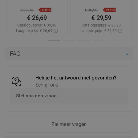
€ 33,30
€ 36,90
-19,85%
-19,81%
€ 26,69
€ 29,59
Catalogusprijs:
€ 33,30
Catalogusprijs:
€ 36,90
Laagste prijs: € 26,69
Laagste prijs: € 29,59
Beschikbaarheid:
Op voorraad
Beschikbaarheid:
Op voorraad
In winkelwagen
In winkelwagen
FAQ
Vergelijk
favorite_border
Favoriet
Vergelijk
favorite_border
Favoriet
Heb je het antwoord niet gevonden?
Schrijf ons
Stel ons een vraag
Zie meer vragen