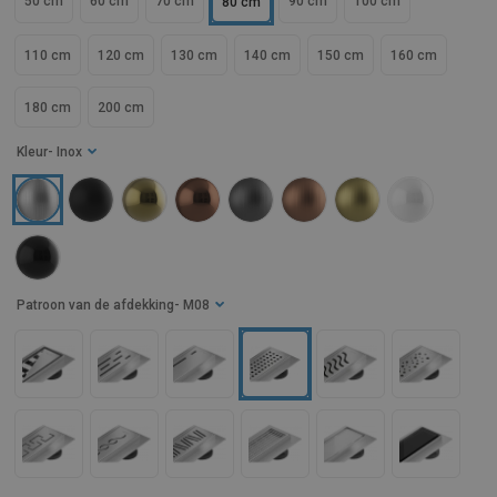
50 cm
60 cm
70 cm
90 cm
100 cm
80 cm
110 cm
120 cm
130 cm
140 cm
150 cm
160 cm
180 cm
200 cm
Kleur
- Inox
Patroon van de afdekking
- M08