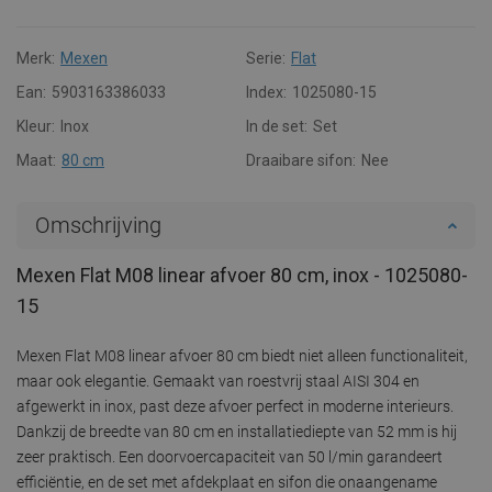
Merk:
Mexen
Serie:
Flat
Ean:
5903163386033
Index:
1025080-15
Kleur:
Inox
In de set:
Set
Maat:
80 cm
Draaibare sifon:
Nee
Omschrijving
Mexen Flat M08 linear afvoer 80 cm, inox - 1025080-
15
Mexen Flat M08 linear afvoer 80 cm biedt niet alleen functionaliteit,
maar ook elegantie. Gemaakt van roestvrij staal AISI 304 en
afgewerkt in inox, past deze afvoer perfect in moderne interieurs.
Dankzij de breedte van 80 cm en installatiediepte van 52 mm is hij
zeer praktisch. Een doorvoercapaciteit van 50 l/min garandeert
efficiëntie, en de set met afdekplaat en sifon die onaangename