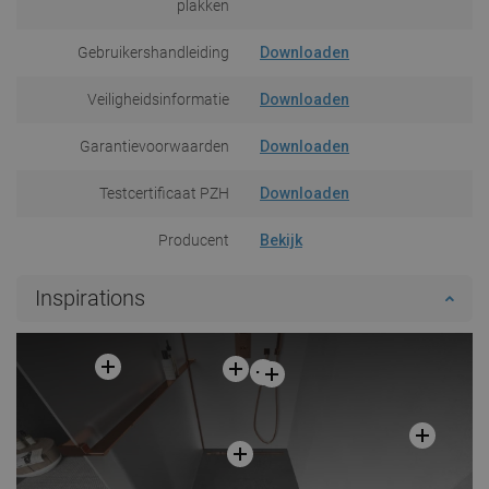
plakken
Gebruikershandleiding
Downloaden
Veiligheidsinformatie
Downloaden
Garantievoorwaarden
Downloaden
Testcertificaat PZH
Downloaden
Producent
Bekijk
Inspirations