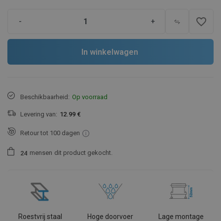
favorite_border
-
+
In winkelwagen
Beschikbaarheid:
Op voorraad
Levering van:
12.99 €
Retour tot 100 dagen
mensen
dit product gekocht.
2
4
Roestvrij staal
Hoge doorvoer
Lage montage