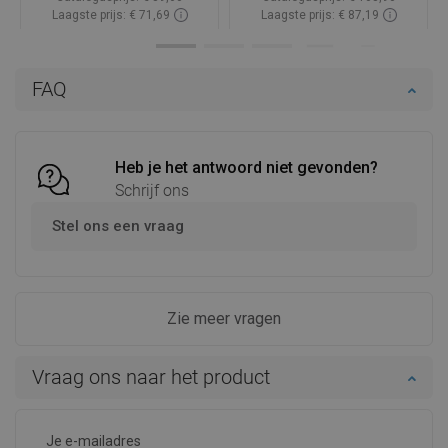
Laagste prijs: € 71,69
Laagste prijs: € 87,19
Beschikbaarheid:
Op voorraad
Beschikbaarheid:
Op voorraad
In winkelwagen
In winkelwagen
FAQ
Vergelijk
favorite_border
Favoriet
Vergelijk
favorite_border
Favoriet
Heb je het antwoord niet gevonden?
Schrijf ons
Stel ons een vraag
Zie meer vragen
Vraag ons naar het product