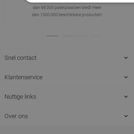
oppervlakte van 31.000 m² met meer
dan 68.000 palletplaatsen biedt meer
dan 1500.000 beschikbare producten!
Snel contact

Klantenservice

Nuttige links

Over ons
