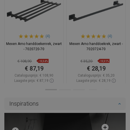
(4)
(4)
Mexen Arno handdoekenrek, zwart
Mexen Arno handdoekrek, zwart -
- 7020720-70
7020724-70
€ 108,90
€ 35,20
-19,94%
-19,91%
€ 87,19
€ 28,19
Catalogusprijs:
€ 108,90
Catalogusprijs:
€ 35,20
Laagste prijs: € 87,19
Laagste prijs: € 28,19
Beschikbaarheid:
Op voorraad
Beschikbaarheid:
Op voorraad
In winkelwagen
In winkelwagen
Inspirations
Vergelijk
favorite_border
Favoriet
Vergelijk
favorite_border
Favoriet