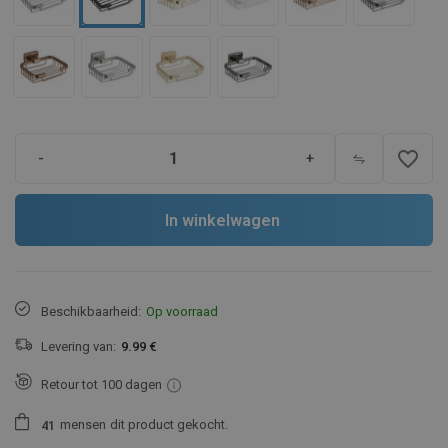
favorite_border
-
+
In winkelwagen
Beschikbaarheid:
Op voorraad
Levering van:
9.99 €
Retour tot 100 dagen
mensen
dit product gekocht.
4
1