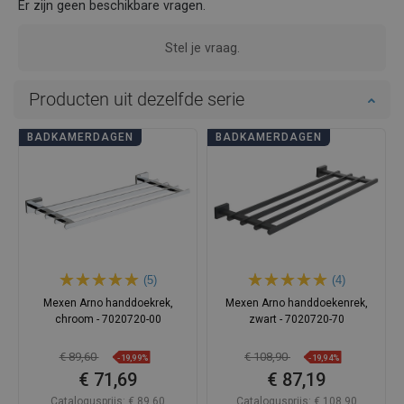
Er zijn geen beschikbare vragen.
Stel je vraag.
Producten uit dezelfde serie
BADKAMERDAGEN
BADKAMERDAGEN
(5)
(4)
Mexen Arno handdoekrek,
Mexen Arno handdoekenrek,
chroom - 7020720-00
zwart - 7020720-70
€ 89,60
€ 108,90
-19,99%
-19,94%
€ 71,69
€ 87,19
Catalogusprijs:
€ 89,60
Catalogusprijs:
€ 108,90