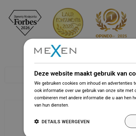
Deze website maakt gebruik van co
Zie alles
We gebruiken cookies om inhoud en advertenties t
ook informatie over uw gebruik van onze site met 
combineren met andere informatie die u aan hen he
van hun diensten.
Dowiedz się więcej
DETAILS WEERGEVEN
Beschikbaarheid van goederen
Een modern logistiek centrum met een