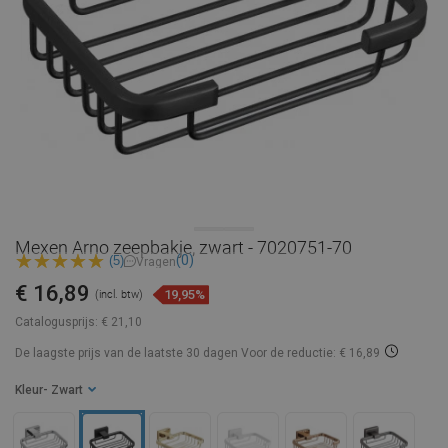
Mexen Arno zeepbakje, zwart - 7020751-70
(0)
(5)
Vragen
€ 16,89
19,95%
(incl. btw)
Catalogusprijs:
€ 21,10
De laagste prijs van de laatste 30 dagen
Voor de reductie: € 16,89
Kleur
- Zwart