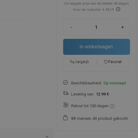
De laagste prijs van de laatste 30 dagen
Voor de reductie: € 49,19
-
+
In winkelwagen
favorite_border
Favoriet
Vergelijk
Beschikbaarheid:
Op voorraad
Levering van:
12.99 €
Retour tot 100 dagen
mensen
dit product gekocht.
5
9