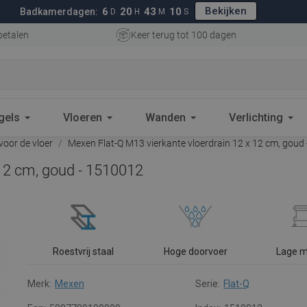
Bekijken
6
20
43
09
Badkamerdagen:
D
H
M
S
betalen
Keer terug tot 100 dagen
gels
Vloeren
Wanden
Verlichting
voor de vloer
Mexen Flat-Q M13 vierkante vloerdrain 12 x 12 cm, goud
 12 cm, goud - 1510012
Roestvrij staal
Hoge doorvoer
Lage 
Merk:
Mexen
Serie:
Flat-Q