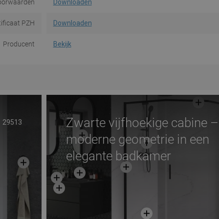
oorwaarden
Downloaden
tificaat PZH
Downloaden
Producent
Bekijk
Zwarte vijfhoekige cabine –
29513
moderne geometrie in een
elegante badkamer