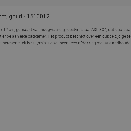
 cm, goud - 1510012
 x 12 cm, gemaakt van hoogwaardig roestvrij staal AISI 304, dat duurza
ie toe aan elke badkamer. Het product beschikt over een dubbelzijdige teg
oercapaciteit is 50 l/min. De set bevat een afdekking met afstandhouders