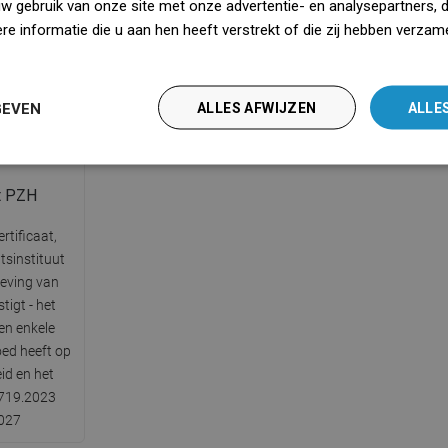
uw gebruik van onze site met onze advertentie- en analysepartners, 
lange tijd
 voor het
ontstaat wanneer water direct op de
e informatie die u aan hen heeft verstrekt of die zij hebben verzam
vochtigh
n netheid in
afvoer valt.
iedz się więcej
GEVEN
ALLES AFWIJZEN
ALLE
t PZH
rtificaat,
tsinstituut
leving van
tigt - het
en enkele
oed heeft op
id en het
1719.2023
2027