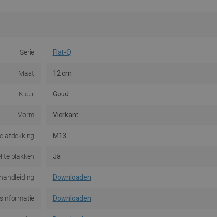
Serie
Flat-Q
Maat
12 cm
Kleur
Goud
Vorm
Vierkant
e afdekking
M13
l te plakken
Ja
handleiding
Downloaden
dsinformatie
Downloaden