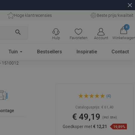
close
Hoge klantrecensies
Beste prijs/kwaliteit
0
search
Hulp
Favorieten
Account
Winkelwage
Tuin
Bestsellers
Inspiratie
Contact
 - 1510012
Mexen Flat-Q M13 vierkante
(4)
vloerdrain 12 x 12 cm, goud -
1510012
Catalogusprijs:
€ 61,40
montage
€ 49,19
(incl. btw)
Goedkoper met
€ 12,21
19,89%