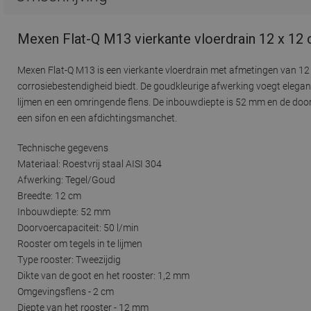
Mexen Flat-Q M13 vierkante vloerdrain 12 x 12
Mexen Flat-Q M13 is een vierkante vloerdrain met afmetingen van 12
corrosiebestendigheid biedt. De goudkleurige afwerking voegt elegant
lijmen en een omringende flens. De inbouwdiepte is 52 mm en de doorv
een sifon en een afdichtingsmanchet.
Technische gegevens
Materiaal: Roestvrij staal AISI 304
Afwerking: Tegel/Goud
Breedte: 12 cm
Inbouwdiepte: 52 mm
Doorvoercapaciteit: 50 l/min
Rooster om tegels in te lijmen
Type rooster: Tweezijdig
Dikte van de goot en het rooster: 1,2 mm
Omgevingsflens - 2 cm
Diepte van het rooster - 12 mm