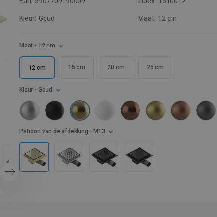
Ean:
5907709190009
Index:
1510012
Kleur:
Goud
Maat:
12 cm
Maat
- 12 cm
15 cm
20 cm
25 cm
12 cm
Kleur
- Goud
Patroon van de afdekking
- M13