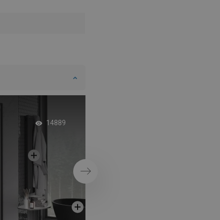
Afvoerlijst – innova
14889
oplossing in de dou
Volgende