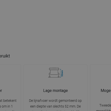
bruikt
r
Lage montage
Mogel
at betekent
De lijnafvoer wordt gemonteerd op
Tweedel
s om in 1
een diepte van slechts 52 mm. De