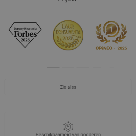
Stel je vraag.
Producten uit dezelfde serie
BADKAMERDAGEN
BADKAMERDAGEN
(7)
(8)
Mexen Flat-Q M13 vierkante
Mexen Flat-Q M13 vierkante
vloerafvoer 12 x 12 cm, inox -
vloerafvoer 15 x 15 cm, inox -
1010012
1010015
€ 42,20
€ 45,70
-19,93%
-19,93%
€ 33,79
€ 36,59
Catalogusprijs:
€ 42,20
Catalogusprijs:
€ 45,70
Laagste prijs: € 33,79
Laagste prijs: € 36,59
Beschikbaarheid:
Op voorraad
Beschikbaarheid:
Op voorraad