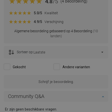
4.8
/5
(4 Beoordeling)
5.0
/5
Kwaliteit
4.9
/5
Verschijning
Algemene beoordeling gebaseerd op 4 Beoordeling
(10
landen)
Sorteer op:
Laatste
Gekocht
Andere varianten
Beoordeling van dit product
AlexS
Kwaliteit:
Verschijning:
Ik ben erg tevreden met wat de zwarte Mexen Flat