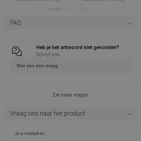
badkamer.
Voordelen:
Verzamelt goed
Nadelen:
Zichtbare
water
strepen.
Toon originele reactie
Beoordeling van dit product
KobaS
Kwaliteit:
Verschijning:
Zwarte vierkante vloerafvoer gaat zeer goed om met
overtollig water in de badkamer. Ik raad het aan al mijn
vrienden aan die dit probleem hebben.
Voordelen:
Verzamelt
Nadelen:
Zichtbare
water goed
vlekken.
Toon originele reactie