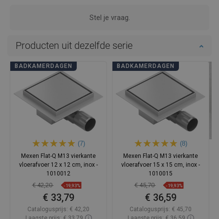
vloergoot doet. Het werkt erg goed en eindelijk hebben we
het droog in de badkamer. Het bleek alleen dat ik voor een
andere kleur had kunnen kiezen. Op het zwarte oppervlak
vallen waterplekken, verschillende watervlekken en vlekken
erg op.
Voordelen:
Werkt
Nadelen:
Op het donkere
goed,
materiaal zijn
Efficiënt,
vlekken
Ziet er
zichtbaar.
mooi uit
Toon originele reactie
Beoordeling van dit product
BeatA
Kwaliteit:
Verschijning:
Mexen Flat vloerrooster in het zwart werkt erg goed in mijn