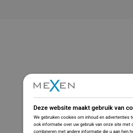
Zie alles
Beschikbaarheid van goederen
Deze website maakt gebruik van co
Een modern logistiek centrum met een
We gebruiken cookies om inhoud en advertenties t
oppervlakte van 31.000 m² met meer
ook informatie over uw gebruik van onze site met 
dan 68.000 palletplaatsen biedt meer
combineren met andere informatie die u aan hen he
dan 1500.000 beschikbare producten!