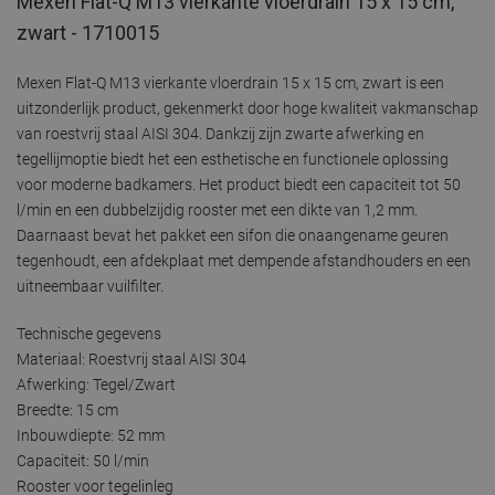
Mexen Flat-Q M13 vierkante vloerdrain 15 x 15 cm,
zwart - 1710015
Mexen Flat-Q M13 vierkante vloerdrain 15 x 15 cm, zwart is een
uitzonderlijk product, gekenmerkt door hoge kwaliteit vakmanschap
van roestvrij staal AISI 304. Dankzij zijn zwarte afwerking en
tegellijmoptie biedt het een esthetische en functionele oplossing
voor moderne badkamers. Het product biedt een capaciteit tot 50
l/min en een dubbelzijdig rooster met een dikte van 1,2 mm.
Daarnaast bevat het pakket een sifon die onaangename geuren
tegenhoudt, een afdekplaat met dempende afstandhouders en een
uitneembaar vuilfilter.
Technische gegevens
Materiaal: Roestvrij staal AISI 304
Afwerking: Tegel/Zwart
Breedte: 15 cm
Inbouwdiepte: 52 mm
Capaciteit: 50 l/min
Rooster voor tegelinleg