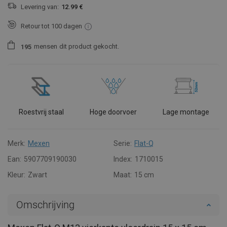
Levering van:
12.99 €
Retour tot 100 dagen
mensen
dit product gekocht.
1
9
5
Roestvrij staal
Hoge doorvoer
Lage montage
Merk:
Mexen
Serie:
Flat-Q
Ean:
5907709190030
Index:
1710015
Kleur:
Zwart
Maat:
15 cm
Omschrijving