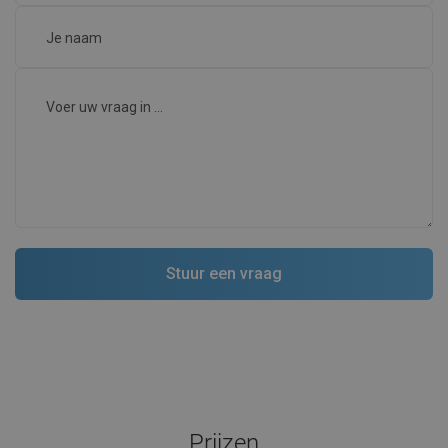
Beoordeling van dit product
AlfrL
Kwaliteit:
Verschijning:
Praktisch en comfortabel!
Voordelen:
Vervult zijn
Nadelen:
Zichtbare
taak
vlekken.
Toon originele reactie
Schrijf je beoordeling.
Community Q&A
Er zijn geen beschikbare vragen.