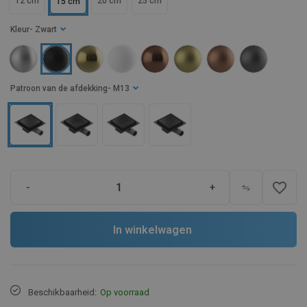
12 cm
20 cm
25 cm
15 cm
Kleur
- Zwart
Patroon van de afdekking
- M13
favorite_border
-
+
In winkelwagen
Beschikbaarheid:
Op voorraad