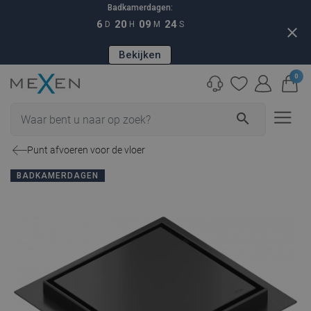
Badkamerdagen:
6
20
09
23
D
H
M
S
close
Bekijken
0
search
Punt afvoeren voor de vloer
BADKAMERDAGEN