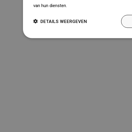
van hun diensten.
Dowiedz się więcej
DETAILS WEERGEVEN
Snel contact

Klantenservice

Nuttige links

Over ons

Nieuwsbrief