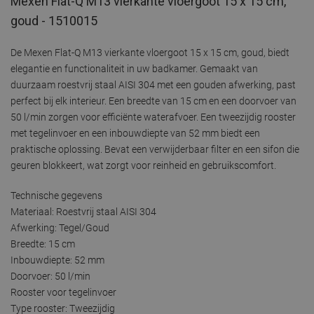
Mexen Flat-Q M13 vierkante vloergoot 15 x 15 cm,
goud - 1510015
De Mexen Flat-Q M13 vierkante vloergoot 15 x 15 cm, goud, biedt
elegantie en functionaliteit in uw badkamer. Gemaakt van
duurzaam roestvrij staal AISI 304 met een gouden afwerking, past
perfect bij elk interieur. Een breedte van 15 cm en een doorvoer van
50 l/min zorgen voor efficiënte waterafvoer. Een tweezijdig rooster
met tegelinvoer en een inbouwdiepte van 52 mm biedt een
praktische oplossing. Bevat een verwijderbaar filter en een sifon die
geuren blokkeert, wat zorgt voor reinheid en gebruikscomfort.
Technische gegevens
Materiaal: Roestvrij staal AISI 304
Afwerking: Tegel/Goud
Breedte: 15 cm
Inbouwdiepte: 52 mm
Doorvoer: 50 l/min
Rooster voor tegelinvoer
Type rooster: Tweezijdig