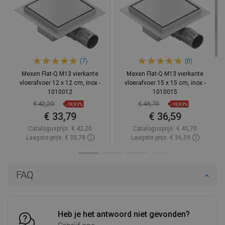
(7)
(8)
Mexen Flat-Q M13 vierkante
Mexen Flat-Q M13 vierkante
vloerafvoer 12 x 12 cm, inox -
vloerafvoer 15 x 15 cm, inox -
1010012
1010015
€ 42,20
€ 45,70
-19,93%
-19,93%
€ 33,79
€ 36,59
Catalogusprijs:
€ 42,20
Catalogusprijs:
€ 45,70
Laagste prijs: € 33,79
Laagste prijs: € 36,59
Beschikbaarheid:
Op voorraad
Beschikbaarheid:
Op voorraad
In winkelwagen
In winkelwagen
FAQ
Vergelijk
favorite_border
Favoriet
Vergelijk
favorite_border
Favoriet
Heb je het antwoord niet gevonden?