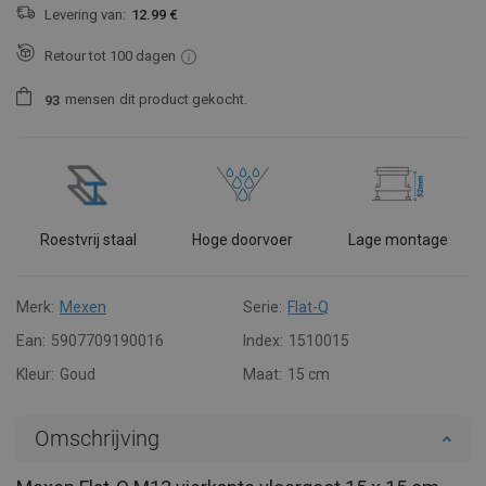
Levering van:
12.99 €
Retour tot 100 dagen
mensen
dit product gekocht.
9
3
Roestvrij staal
Hoge doorvoer
Lage montage
Merk:
Mexen
Serie:
Flat-Q
Ean:
5907709190016
Index:
1510015
Kleur:
Goud
Maat:
15 cm
Omschrijving