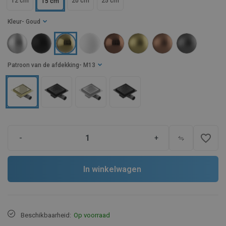
12 cm
20 cm
25 cm
15 cm
Kleur
- Goud
Patroon van de afdekking
- M13
favorite_border
-
+
In winkelwagen
Beschikbaarheid:
Op voorraad