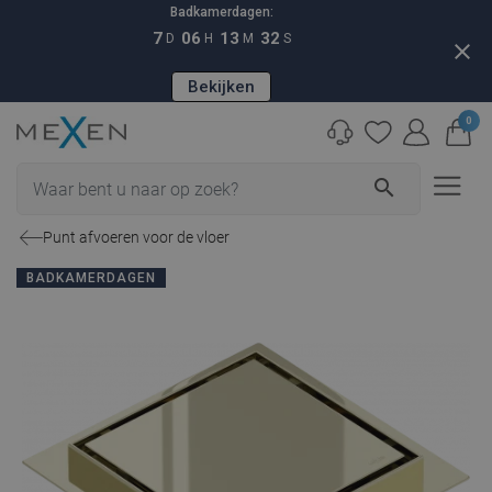
Badkamerdagen:
7
06
13
31
D
H
M
S
close
Bekijken
0
search
Punt afvoeren voor de vloer
BADKAMERDAGEN