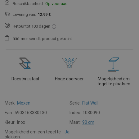
Beschikbaarheid:
Op voorraad
Levering van:
12.99 €
Retour tot 100 dagen
mensen
dit product gekocht.
3
3
0
Roestvrij staal
Hoge doorvoer
Mogelijkheid om
tegel te plaatsen
Merk:
Mexen
Serie:
Flat Wall
Ean:
5903163380130
Index:
1030090
Kleur:
Inox
Maat:
90 cm
Mogelijkheid om een tegel te
Ja
plakken: