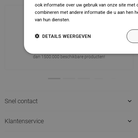
ook informatie over uw gebruik van onze site met 
combineren met andere informatie die u aan hen he
van hun diensten.
Dowiedz się więcej
Beschikbaarheid van goederen
Een modern logistiek centrum met een
DETAILS WEERGEVEN
oppervlakte van 31.000 m² met meer
dan 68.000 palletplaatsen biedt meer
dan 1500.000 beschikbare producten!
Snel contact

Klantenservice
