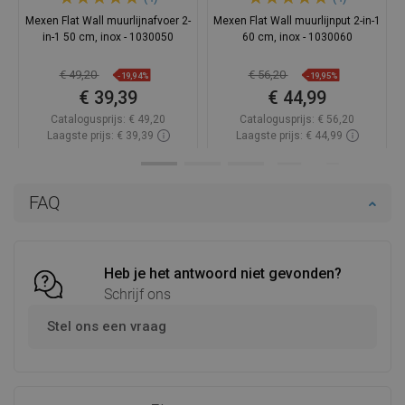
Mexen Flat Wall muurlijnafvoer 2-
Mexen Flat Wall muurlijnput 2-in-1
in-1 50 cm, inox - 1030050
60 cm, inox - 1030060
€ 49,20
€ 56,20
-19,94%
-19,95%
€ 39,39
€ 44,99
Catalogusprijs:
€ 49,20
Catalogusprijs:
€ 56,20
Laagste prijs: € 39,39
Laagste prijs: € 44,99
Beschikbaarheid:
Op voorraad
Beschikbaarheid:
Op voorraad
In winkelwagen
In winkelwagen
FAQ
Vergelijk
favorite_border
Favoriet
Vergelijk
favorite_border
Favoriet
Heb je het antwoord niet gevonden?
Schrijf ons
Stel ons een vraag