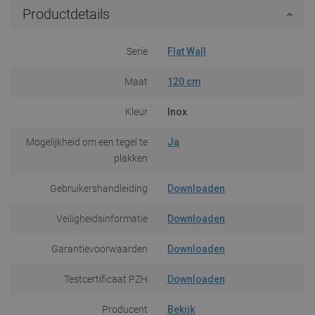
Productdetails
Serie
Flat Wall
Maat
120 cm
Kleur
Inox
Mogelijkheid om een tegel te
Ja
plakken
Gebruikershandleiding
Downloaden
Veiligheidsinformatie
Downloaden
Garantievoorwaarden
Downloaden
Testcertificaat PZH
Downloaden
Producent
Bekijk