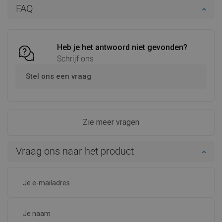
In winkelwagen
In winkelwagen
FAQ
Vergelijk
favorite_border
Favoriet
Vergelijk
favorite_border
Favoriet
Heb je het antwoord niet gevonden?
Schrijf ons
Stel ons een vraag
Zie meer vragen
Vraag ons naar het product