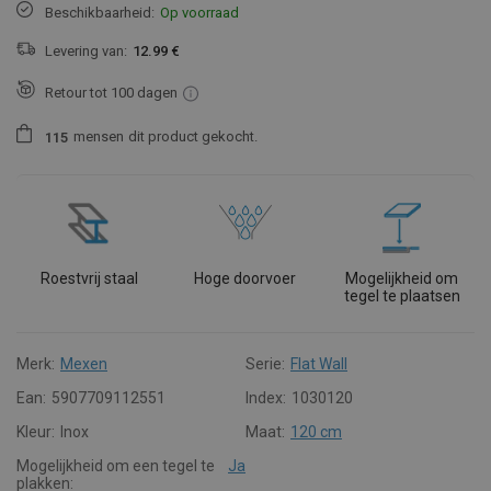
Beschikbaarheid:
Op voorraad
Levering van:
12.99 €
Retour tot 100 dagen
mensen
dit product gekocht.
1
1
5
Roestvrij staal
Hoge doorvoer
Mogelijkheid om
tegel te plaatsen
Merk:
Mexen
Serie:
Flat Wall
Ean:
5907709112551
Index:
1030120
Kleur:
Inox
Maat:
120 cm
Mogelijkheid om een tegel te
Ja
plakken: