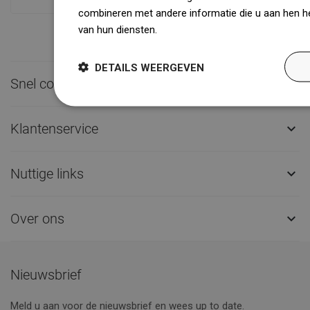
combineren met andere informatie die u aan hen he
van hun diensten.
Dowiedz się więcej
DETAILS WEERGEVEN
Snel contact

Klantenservice

Nuttige links

Over ons

Nieuwsbrief
Meld u aan voor de nieuwsbrief en wees up to date.