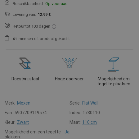
Beschikbaarheid:
Op voorraad
Levering van:
12.99 €
Retour tot 100 dagen
mensen
dit product gekocht.
6
1
Roestvrij staal
Hoge doorvoer
Mogelijkheid om
tegel te plaatsen
Merk:
Mexen
Serie:
Flat Wall
Ean:
5907709119574
Index:
1730110
Kleur:
Zwart
Maat:
110 cm
Mogelijkheid om een tegel te
Ja
plakken: