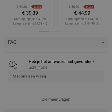
€ 49,20
€ 56,20
-19,94%
-19,95%
€ 39,39
€ 44,99
Catalogusprijs:
€ 49,20
Catalogusprijs:
€ 56,20
Laagste prijs: € 39,39
Laagste prijs: € 44,99
Beschikbaarheid:
Op voorraad
Beschikbaarheid:
Op voorraad
In winkelwagen
In winkelwagen
FAQ
Vergelijk
favorite_border
Favoriet
Vergelijk
favorite_border
Favoriet
Heb je het antwoord niet gevonden?
Schrijf ons
Stel ons een vraag
Zie meer vragen