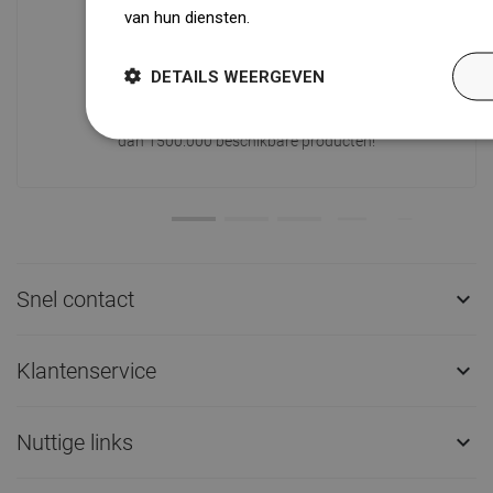
van hun diensten.
Dowiedz się więcej
Beschikbaarheid van goederen
Een modern logistiek centrum met een
DETAILS WEERGEVEN
oppervlakte van 31.000 m² met meer
dan 68.000 palletplaatsen biedt meer
dan 1500.000 beschikbare producten!
Snel contact

Klantenservice

Nuttige links
