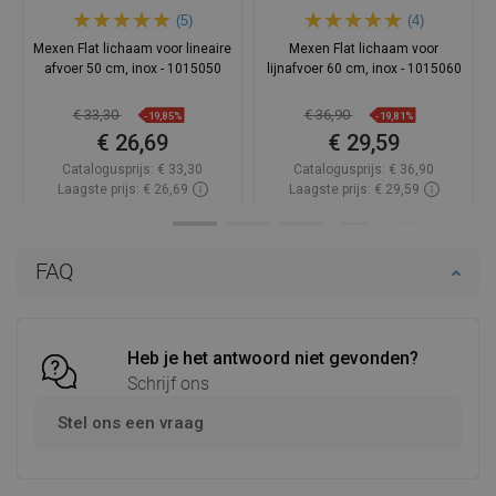
(5)
(4)
Mexen Flat lichaam voor lineaire
Mexen Flat lichaam voor
afvoer 50 cm, inox - 1015050
lijnafvoer 60 cm, inox - 1015060
€ 33,30
€ 36,90
-19,85%
-19,81%
€ 26,69
€ 29,59
Catalogusprijs:
€ 33,30
Catalogusprijs:
€ 36,90
Laagste prijs: € 26,69
Laagste prijs: € 29,59
Beschikbaarheid:
Op voorraad
Beschikbaarheid:
Op voorraad
In winkelwagen
In winkelwagen
FAQ
Vergelijk
favorite_border
Favoriet
Vergelijk
favorite_border
Favoriet
Heb je het antwoord niet gevonden?
Schrijf ons
Stel ons een vraag