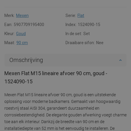
Merk:
Mexen
Serie:
Flat
Ean:
5907709195400
Index:
1524090-15
Kleur:
Goud
In de set:
Set
Maat:
90 cm
Draaibare sifon:
Nee
Omschrijving
Mexen Flat M15 lineaire afvoer 90 cm, goud -
1524090-15
Mexen Flat M15 lineaire afvoer 90 cm, goud is een uitstekende
oplossing voor moderne badkamers. Gemaakt van hoogwaardig
roestvrij staal AISI 304, garandeert duurzaamheid en
corrosiebestendigheid. De elegante gouden afwerking voegt charme
toe aan elk interieur. Dankzij de breedte van 90 cm en de
installatiediepte van 52 mm is het eenvoudig te installeren. De