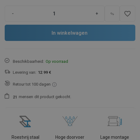
favorite_border
-
+
In winkelwagen
Beschikbaarheid:
Op voorraad
Levering van:
12.99 €
Retour tot 100 dagen
mensen
dit product gekocht.
2
1
Roestvrij staal
Hoge doorvoer
Lage montage