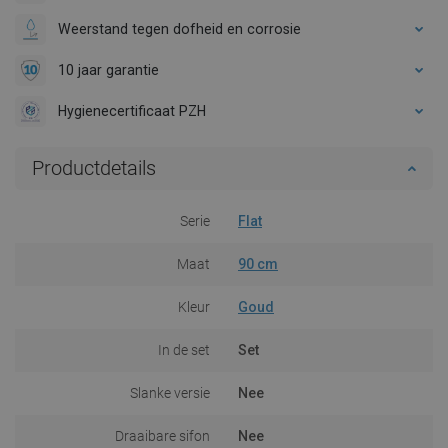
Weerstand tegen dofheid en corrosie
10 jaar garantie
Hygienecertificaat PZH
Productdetails
Serie
Flat
Maat
90 cm
Kleur
Goud
In de set
Set
Slanke versie
Nee
Draaibare sifon
Nee