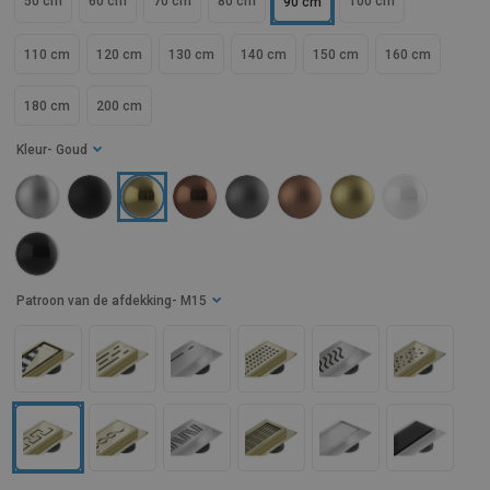
50 cm
60 cm
70 cm
80 cm
100 cm
90 cm
110 cm
120 cm
130 cm
140 cm
150 cm
160 cm
180 cm
200 cm
Kleur
- Goud
Patroon van de afdekking
- M15