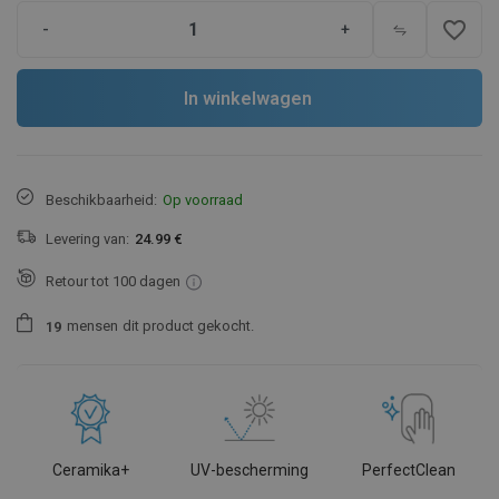
favorite_border
-
+
In winkelwagen
Beschikbaarheid:
Op voorraad
Levering van:
24.99 €
Retour tot 100 dagen
mensen
dit product gekocht.
1
9
Ceramika+
UV-bescherming
PerfectClean