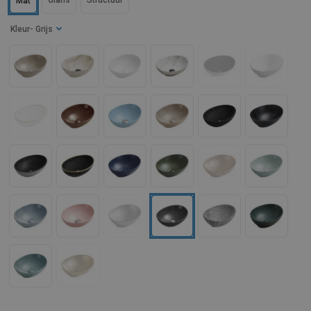
Glans
Structuur
Mat
Kleur
- Grijs