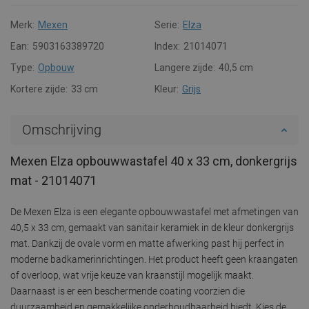
Merk:
Mexen
Serie:
Elza
Ean:
5903163389720
Index:
21014071
Type:
Opbouw
Langere zijde:
40,5 cm
Kortere zijde:
33 cm
Kleur:
Grijs
Omschrijving
Mexen Elza opbouwwastafel 40 x 33 cm, donkergrijs
mat - 21014071
De Mexen Elza is een elegante opbouwwastafel met afmetingen van
40,5 x 33 cm, gemaakt van sanitair keramiek in de kleur donkergrijs
mat. Dankzij de ovale vorm en matte afwerking past hij perfect in
moderne badkamerinrichtingen. Het product heeft geen kraangaten
of overloop, wat vrije keuze van kraanstijl mogelijk maakt.
Daarnaast is er een beschermende coating voorzien die
duurzaamheid en gemakkelijke onderhoudbaarheid biedt. Kies de