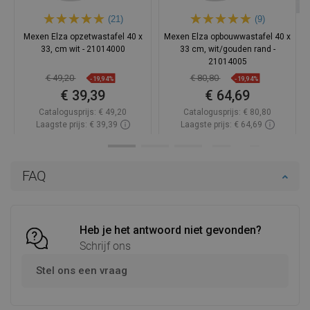
(21)
(9)
Mexen Elza opzetwastafel 40 x
Mexen Elza opbouwwastafel 40 x
33, cm wit - 21014000
33 cm, wit/gouden rand -
21014005
€ 49,20
€ 80,80
-19,94%
-19,94%
€ 39,39
€ 64,69
Catalogusprijs:
€ 49,20
Catalogusprijs:
€ 80,80
Laagste prijs: € 39,39
Laagste prijs: € 64,69
Beschikbaarheid:
Op voorraad
Beschikbaarheid:
Op voorraad
In winkelwagen
In winkelwagen
FAQ
Vergelijk
favorite_border
Favoriet
Vergelijk
favorite_border
Favoriet
Heb je het antwoord niet gevonden?
Schrijf ons
Stel ons een vraag