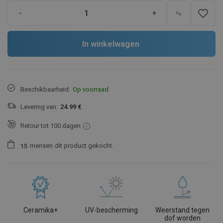
favorite_border
-
+
In winkelwagen
Beschikbaarheid:
Op voorraad
Levering van:
24.99 €
Retour tot 100 dagen
mensen
dit product gekocht.
1
5
Ceramika+
UV-bescherming
Weerstand tegen
dof worden