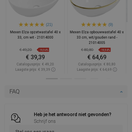
(21)
(9)
Mexen Elza opzetwastafel 40 x
Mexen Elza opbouwwastafel 40 x
33, cm wit - 21014000
33 cm, wit/gouden rand -
21014005
€ 49,20
€ 80,80
-19,94%
-19,94%
€ 39,39
€ 64,69
Catalogusprijs:
€ 49,20
Catalogusprijs:
€ 80,80
Laagste prijs: € 39,39
Laagste prijs: € 64,69
Beschikbaarheid:
Op voorraad
Beschikbaarheid:
Op voorraad
In winkelwagen
In winkelwagen
FAQ
Vergelijk
favorite_border
Favoriet
Vergelijk
favorite_border
Favoriet
Heb je het antwoord niet gevonden?
Schrijf ons
Stel ons een vraag