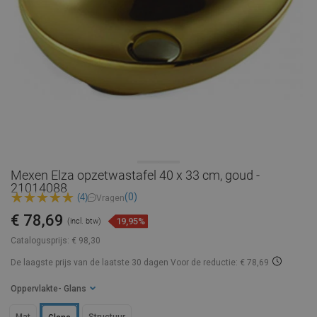
Mexen Elza opzetwastafel 40 x 33 cm, goud -
21014088
(0)
(4)
Vragen
€ 78,69
19,95%
(incl. btw)
Catalogusprijs:
€ 98,30
De laagste prijs van de laatste 30 dagen
Voor de reductie: € 78,69
Oppervlakte
- Glans