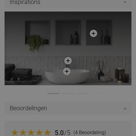
Inspirations
Vergelijk
favorite_border
Favoriet
Vergelijk
favorite_border
Favoriet
Beoordelingen
5.0
/5
(4 Beoordeling)