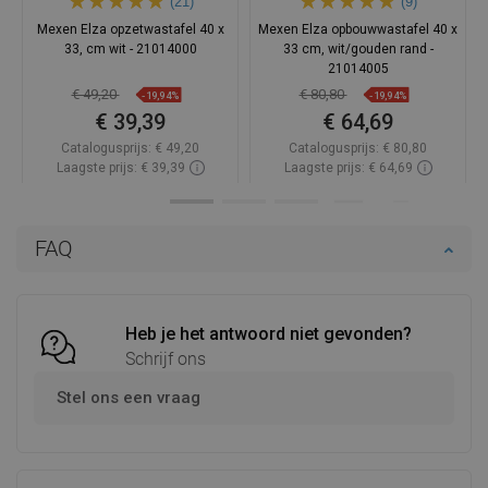
(21)
(9)
Mexen Elza opzetwastafel 40 x
Mexen Elza opbouwwastafel 40 x
33, cm wit - 21014000
33 cm, wit/gouden rand -
21014005
€ 49,20
€ 80,80
-19,94%
-19,94%
€ 39,39
€ 64,69
Catalogusprijs:
€ 49,20
Catalogusprijs:
€ 80,80
Laagste prijs: € 39,39
Laagste prijs: € 64,69
Beschikbaarheid:
Op voorraad
Beschikbaarheid:
Op voorraad
In winkelwagen
In winkelwagen
FAQ
Vergelijk
favorite_border
Favoriet
Vergelijk
favorite_border
Favoriet
Heb je het antwoord niet gevonden?
Schrijf ons
Stel ons een vraag