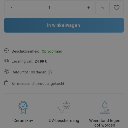
favorite_border
-
+
In winkelwagen
Beschikbaarheid:
Op voorraad
Levering van:
24.99 €
Retour tot 100 dagen
mensen
dit product gekocht.
5
1
Ceramika+
UV-bescherming
Weerstand tegen
dof worden