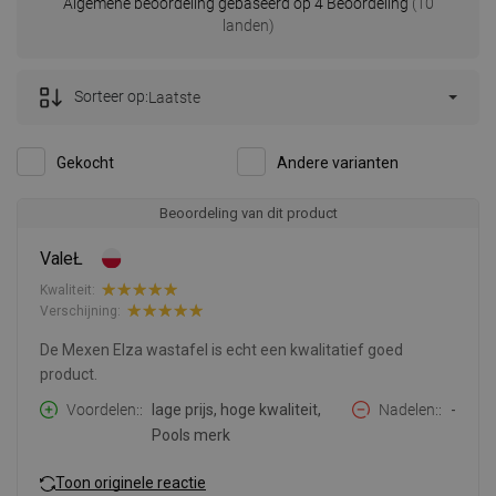
Algemene beoordeling gebaseerd op 4 Beoordeling
(10
landen)
Sorteer op:
Laatste
Gekocht
Andere varianten
Beoordeling van dit product
ValeŁ
Kwaliteit:
Verschijning:
De Mexen Elza wastafel is echt een kwalitatief goed
product.
Voordelen:
lage prijs, hoge kwaliteit,
Nadelen:
-
Pools merk
Toon originele reactie