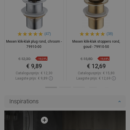
(47)
(38)
Mexen klik-klak plug rond, chroom -
Mexen klik-klak stoppers rond,
79910-00
goud - 79910-50
€ 12,30
€ 15,80
-19,59%
-19,68%
€ 9,89
€ 12,69
Catalogusprijs:
€ 12,30
Catalogusprijs:
€ 15,80
Laagste prijs: € 9,89
Laagste prijs: € 12,69
Beschikbaarheid:
Op voorraad
Beschikbaarheid:
Op voorraad
In winkelwagen
In winkelwagen
Inspirations
Vergelijk
favorite_border
Favoriet
Vergelijk
favorite_border
Favoriet