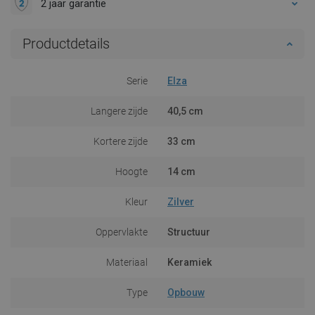
2 jaar garantie
Productdetails
Serie
Elza
Langere zijde
40,5 cm
Kortere zijde
33 cm
Hoogte
14 cm
Kleur
Zilver
Oppervlakte
Structuur
Materiaal
Keramiek
Type
Opbouw