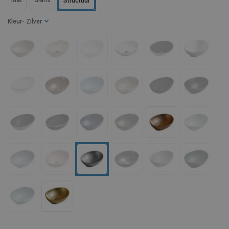
Mat
Glans
Structuur
Kleur
- Zilver