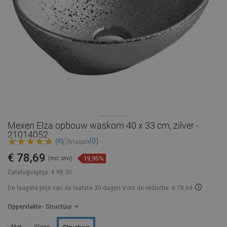
Mexen Elza opbouw waskom 40 x 33 cm, zilver -
21014052
(0)
(4)
Vragen
€ 78,69
19,95%
(incl. btw)
Catalogusprijs:
€ 98,30
De laagste prijs van de laatste 30 dagen
Voor de reductie: € 78,69
Oppervlakte
- Structuur