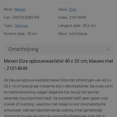
Merk:
Mexen
Serie:
Elza
Ean:
5903163389706
Index:
21014049
Type:
Opbouw
Langere zijde:
40,5 cm
Kortere zijde:
33 cm
Kleur:
Licht blauw
Omschrijving
Mexen Elza opbouwwastafel 40 x 33 cm, blauwe mat
- 21014049
De blauwe opbouwwastafel Mexen Elza met afmetingen van 40,5 x
33 x 14 cm brengt een moderne stijl in elke badkamer. De ovale vorm
en matte afwerking voegen elegantie toe, terwijl het sanitair
keramiek duurzaamheid biedt. De wastafel heeft geen gaten voor
kranen of overloop, waardoor het ideaal is voor minimalistische
ontwerpen. Met een beschermende coating is het gemakkelijk
schoon te houden en door de compacte afmetingen past het in