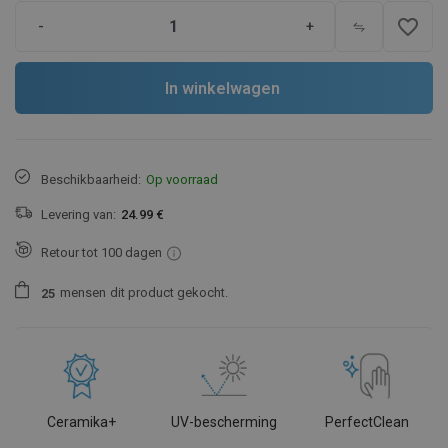
favorite_border
-
+
In winkelwagen
Beschikbaarheid:
Op voorraad
Levering van:
24.99 €
Retour tot 100 dagen
mensen
dit product gekocht.
2
5
Ceramika+
UV-bescherming
PerfectClean