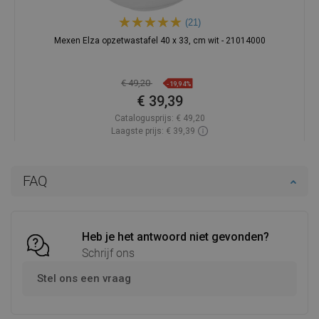
(21)
Mexen Elza opzetwastafel 40 x 33, cm wit - 21014000
€ 49,20
-19,94%
€ 39,39
Catalogusprijs:
€ 49,20
Laagste prijs: € 39,39
Beschikbaarheid:
Op voorraad
In winkelwagen
FAQ
Vergelijk
favorite_border
Favoriet
Heb je het antwoord niet gevonden?
Schrijf ons
Stel ons een vraag