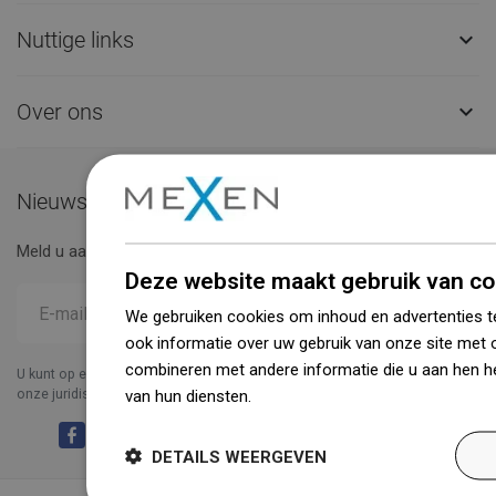
Nuttige links

Over ons

Nieuwsbrief
Meld u aan voor de nieuwsbrief en wees up to date.
Deze website maakt gebruik van co
We gebruiken cookies om inhoud en advertenties t
ook informatie over uw gebruik van onze site met 
combineren met andere informatie die u aan hen he
U kunt op elk moment opgeven.Voor dit doel moet u details vinden in
onze juridische informatie.
van hun diensten.
Dowiedz się więcej
DETAILS WEERGEVEN
Facebook
YouTube
Pinterest
Instagram
LinkedIn
TikTok