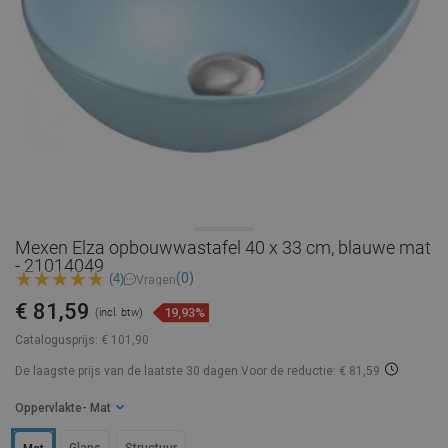
Mexen Elza opbouwwastafel 40 x 33 cm, blauwe mat
- 21014049
(0)
(4)
Vragen
€ 81,59
19,93%
(incl. btw)
Catalogusprijs:
€ 101,90
De laagste prijs van de laatste 30 dagen
Voor de reductie: € 81,59
Oppervlakte
- Mat