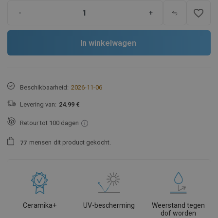
favorite_border
-
+
In winkelwagen
Beschikbaarheid:
2026-11-06
Levering van:
24.99 €
Retour tot 100 dagen
mensen
dit product gekocht.
7
7
Ceramika+
UV-bescherming
Weerstand tegen
dof worden