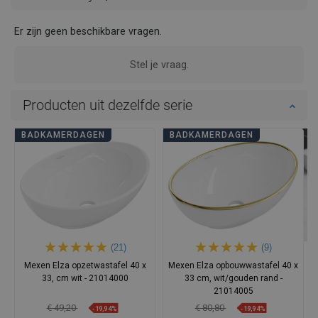
Er zijn geen beschikbare vragen.
Stel je vraag.
Producten uit dezelfde serie
BADKAMERDAGEN
BADKAMERDAGEN
(21)
(9)
Mexen Elza opzetwastafel 40 x
Mexen Elza opbouwwastafel 40 x
33, cm wit - 21014000
33 cm, wit/gouden rand -
21014005
€ 49,20
€ 80,80
-19,94%
-19,94%