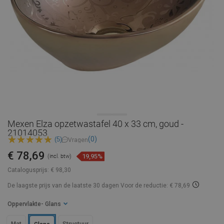
Mexen Elza opzetwastafel 40 x 33 cm, goud -
21014053
(0)
(5)
Vragen
€ 78,69
19,95%
(incl. btw)
Catalogusprijs:
€ 98,30
De laagste prijs van de laatste 30 dagen
Voor de reductie: € 78,69
Oppervlakte
- Glans