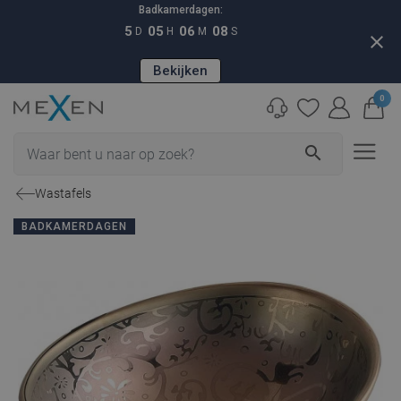
Badkamerdagen:
5
05
06
07
D
H
M
S
close
Bekijken
0
search
Wastafels
BADKAMERDAGEN