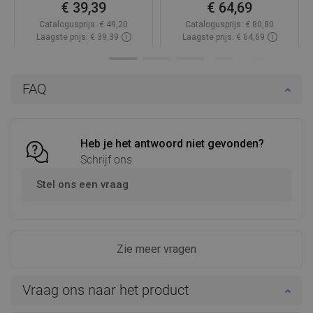
€ 39,39
€ 64,69
Catalogusprijs:
€ 49,20
Catalogusprijs:
€ 80,80
Laagste prijs: € 39,39
Laagste prijs: € 64,69
Beschikbaarheid:
Op voorraad
Beschikbaarheid:
Op voorraad
In winkelwagen
In winkelwagen
FAQ
Vergelijk
favorite_border
Favoriet
Vergelijk
favorite_border
Favoriet
Heb je het antwoord niet gevonden?
Schrijf ons
Stel ons een vraag
Zie meer vragen
Vraag ons naar het product