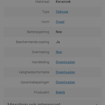
Materiaal
Keramiek
Type
Opbouw
Vorm
Ovaal
Batterijopening
Nee
Beschermende coating
Ja
Overmaking
Nee
Handleiding
Downloaden
Veiligheidsinformatie
Downloaden
Garantiebepalingen
Downloaden
Producent
Bekijk
Misschien ook interessant