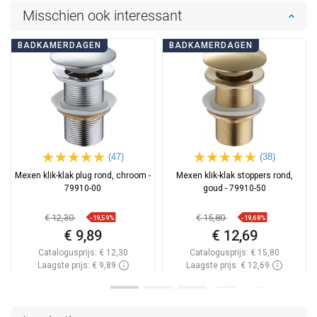
Misschien ook interessant
BADKAMERDAGEN
BADKAMERDAGEN
(47)
(38)
Mexen klik-klak plug rond, chroom -
Mexen klik-klak stoppers rond,
79910-00
goud - 79910-50
€ 12,30
€ 15,80
-19,59%
-19,68%
€ 9,89
€ 12,69
Catalogusprijs:
€ 12,30
Catalogusprijs:
€ 15,80
Laagste prijs: € 9,89
Laagste prijs: € 12,69
Beschikbaarheid:
Op voorraad
Beschikbaarheid:
Op voorraad
In winkelwagen
In winkelwagen