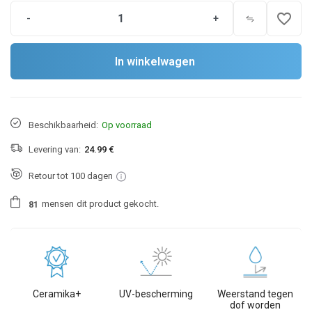
favorite_border
-
+
In winkelwagen
Beschikbaarheid:
Op voorraad
Levering van:
24.99 €
Retour tot 100 dagen
mensen
dit product gekocht.
8
1
Ceramika+
UV-bescherming
Weerstand tegen
dof worden