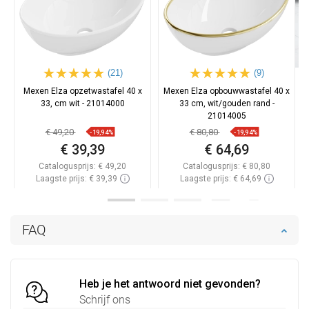
(21)
(9)
Mexen Elza opzetwastafel 40 x
Mexen Elza opbouwwastafel 40 x
33, cm wit - 21014000
33 cm, wit/gouden rand -
21014005
€ 49,20
€ 80,80
-19,94%
-19,94%
€ 39,39
€ 64,69
Catalogusprijs:
€ 49,20
Catalogusprijs:
€ 80,80
Laagste prijs: € 39,39
Laagste prijs: € 64,69
Beschikbaarheid:
Op voorraad
Beschikbaarheid:
Op voorraad
In winkelwagen
In winkelwagen
FAQ
Vergelijk
favorite_border
Favoriet
Vergelijk
favorite_border
Favoriet
Heb je het antwoord niet gevonden?
Schrijf ons