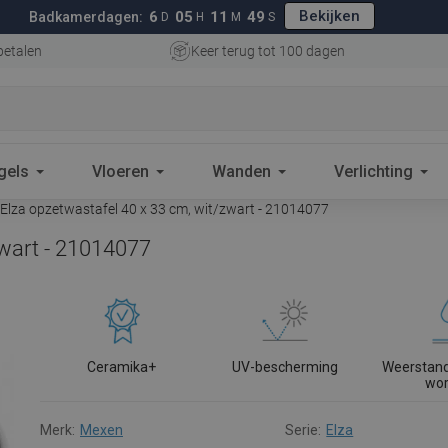
Bekijken
6
05
11
48
Badkamerdagen:
D
H
M
S
betalen
Keer terug tot 100 dagen
gels
Vloeren
Wanden
Verlichting
lza opzetwastafel 40 x 33 cm, wit/zwart - 21014077
wart - 21014077
Ceramika+
UV-bescherming
Weerstand
wo
Merk:
Mexen
Serie:
Elza