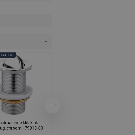
SWEDISH
FINNISH
PORTUGUESE
CROATIAN
GREEK
DAGEN
BADKAMERDAGEN
SLOVENIAN
Volgende
 draaiende klik-klak
Mexen draaibare klik-klak
lug, chroom - 79913-00
afvoerplug, goud - 79913-50