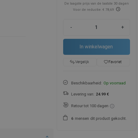
De laagste prijs van de laatste 30 dagen
Voor de reductie: € 78,69
-
+
In winkelwagen
favorite_border
Favoriet
Vergelijk
Beschikbaarheid:
Op voorraad
Levering van:
24.99 €
Retour tot 100 dagen
mensen
dit product gekocht.
6