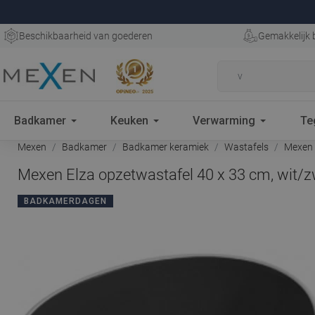
Beschikbaarheid van goederen
Gemakkelijk 
Badkamer
Keuken
Verwarming
Te
Mexen
Badkamer
Badkamer keramiek
Wastafels
Mexen E
Mexen Elza opzetwastafel 40 x 33 cm, wit/z
BADKAMERDAGEN