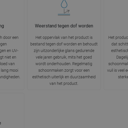
ng
Weerstand tegen dof worden
ch door een
Het oppervlak van het product is
Het produc
egen
bestand tegen dof worden en behoudt
dat schit
gen en UV-
zijn uitzonderlijke glans gedurende
esthetisc
gt niet en
vele jaren gebruik, mits het goed
Dageli
vloed van
wordt onderhouden. Regelmatig
schoonmak
r lang mooi
schoonmaken zorgt voor een
vuil is veel
tandigheden.
esthetisch uiterlijk en duurzaamheid
sterk
van het product.
e