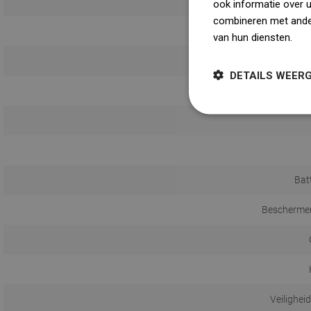
ook informatie over 
combineren met ander
van hun diensten.
Dow
DETAILS WEER
Bat
Beschermen
Veilighei