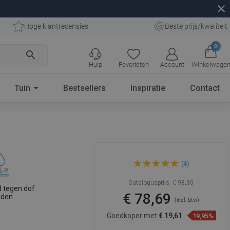
close
Hoge klantrecensies
Beste prijs/kwaliteit
0
search
Hulp
Favorieten
Account
Winkelwage
Tuin
Bestsellers
Inspiratie
Contact
Mexen Elza opzetwastafel 40
(4)
x 33 cm, wit/zwart - 21014077
Catalogusprijs:
€ 98,30
 tegen dof
€ 78,69
rden
(incl. btw)
Goedkoper met
€ 19,61
19,95%