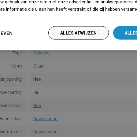
Hoogte
14 cm
uw gebruik van onze site met onze advertentie- en analysepartners, 
e informatie die u aan hen heeft verstrekt of die zij hebben verzam
Kleur
Wit/Zwart
iedz się więcej
Oppervlakte
Glans
GEVEN
ALLES AFWIJZEN
ALLE
Materiaal
Keramiek
Type
Opbouw
Vorm
Ovaal
terijopening
Nee
de coating
Ja
Overmaking
Nee
Handleiding
Downloaden
dsinformatie
Downloaden