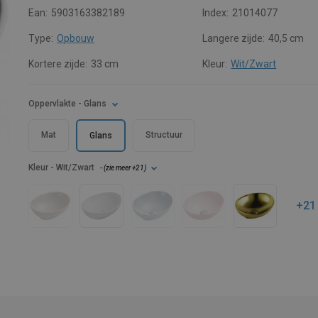
Ean:
5903163382189
Index:
21014077
Type:
Opbouw
Langere zijde:
40,5 cm
Kortere zijde:
33 cm
Kleur:
Wit/Zwart
Oppervlakte
- Glans
Mat
Structuur
Glans
Kleur
- Wit/Zwart
- (
zie meer
+21
)
+21