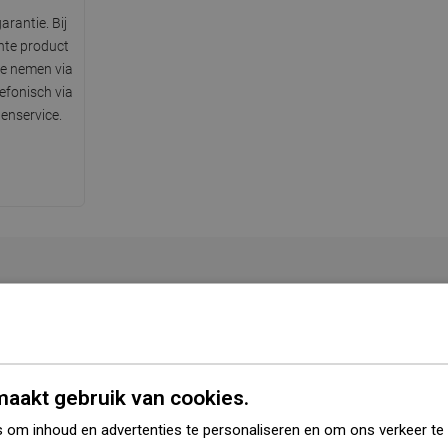
arantie. Bij
hte product
te nemen via
lefonisch via
enservice.
Serie
Elza
angere zijde
40,5 cm
aakt gebruik van cookies.
ortere zijde
33 cm
 om inhoud en advertenties te personaliseren en om ons verkeer te