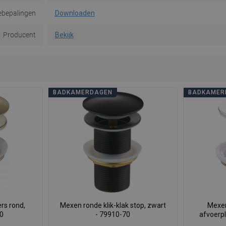
ebepalingen
Downloaden
Producent
Bekijk
BADKAMERDAGEN
BADKAMER
rs rond,
Mexen ronde klik-klak stop, zwart
Mexen
50
- 79910-70
afvoerp