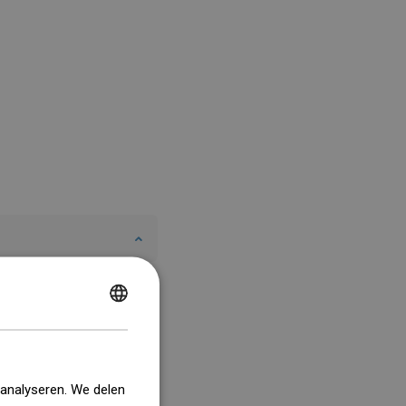
POLISH
CZECH
GERMAN
 analyseren. We delen
ENGLISH