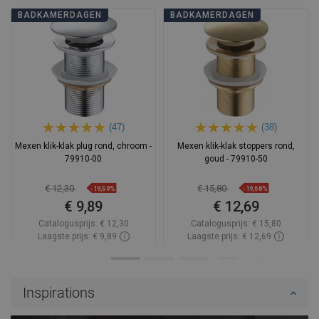
BADKAMERDAGEN
BADKAMERDAGEN
(47)
(38)
Mexen klik-klak plug rond, chroom -
Mexen klik-klak stoppers rond,
79910-00
goud - 79910-50
€ 12,30
€ 15,80
-19,59%
-19,68%
€ 9,89
€ 12,69
Catalogusprijs:
€ 12,30
Catalogusprijs:
€ 15,80
Laagste prijs: € 9,89
Laagste prijs: € 12,69
Beschikbaarheid:
Op voorraad
Beschikbaarheid:
Op voorraad
In winkelwagen
In winkelwagen
Inspirations
Vergelijk
favorite_border
Favoriet
Vergelijk
favorite_border
Favoriet