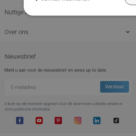
Nuttige links

Over ons

Nieuwsbrief
Meld u aan voor de nieuwsbrief en wees up to date.
U kunt op elk moment opgeven.Voor dit doel moet u details vinden in
onze juridische informatie.
Facebook
YouTube
Pinterest
Instagram
LinkedIn
TikTok