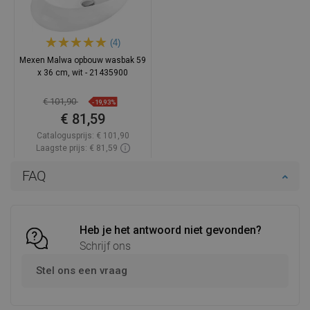
(4)
Mexen Malwa opbouw wasbak 59
x 36 cm, wit - 21435900
€ 101,90
-19,93%
€ 81,59
Catalogusprijs:
€ 101,90
Laagste prijs: € 81,59
Beschikbaarheid:
Op voorraad
FAQ
In winkelwagen
Vergelijk
favorite_border
Favoriet
Heb je het antwoord niet gevonden?
Schrijf ons
Stel ons een vraag