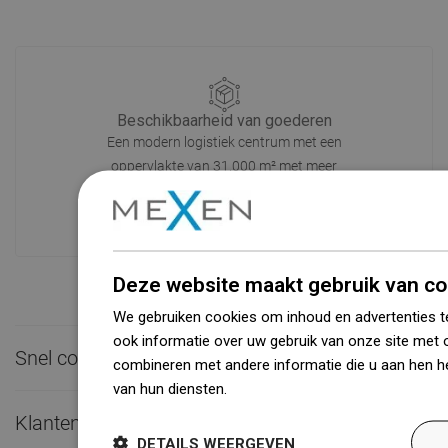
Beschikbaarheid van goederen
Een modern logistiek centrum met een
oppervlakte van 31.000 m² met meer
dan 68.000 palletplaatsen biedt meer
dan 1500.000 beschikbare producten!
Deze website maakt gebruik van co
We gebruiken cookies om inhoud en advertenties t
ook informatie over uw gebruik van onze site met 
Snel contact

combineren met andere informatie die u aan hen he
van hun diensten.
Dowiedz się więcej
Klantenservice

DETAILS WEERGEVEN