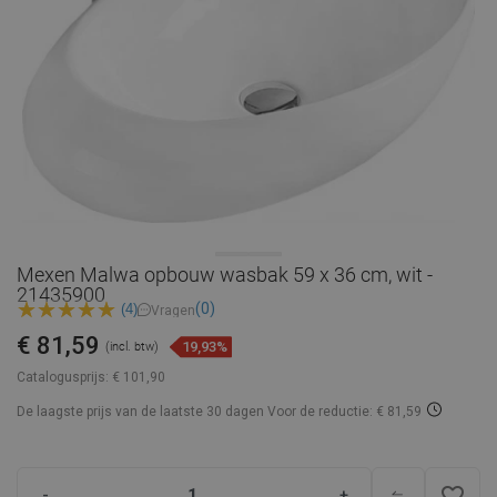
Mexen Malwa opbouw wasbak 59 x 36 cm, wit -
21435900
(0)
(4)
Vragen
€ 81,59
19,93%
(incl. btw)
Catalogusprijs:
€ 101,90
De laagste prijs van de laatste 30 dagen
Voor de reductie: € 81,59
favorite_border
-
+