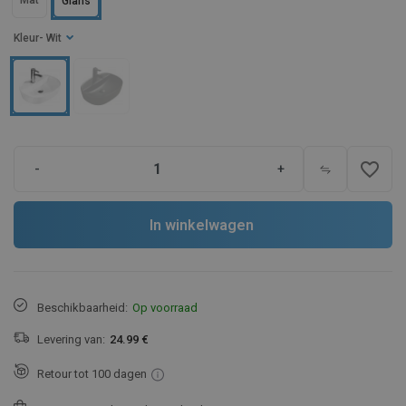
Mat
Glans
Kleur
- Wit
favorite_border
-
+
In winkelwagen
Beschikbaarheid:
Op voorraad
Levering van:
24.99 €
Retour tot 100 dagen