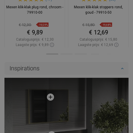
Mexen klik-klak plug rond, chroom -
Mexen klik-klak stoppers rond,
79910-00
goud - 79910-50
€ 12,30
€ 15,80
-19,59%
-19,68%
€ 9,89
€ 12,69
Catalogusprijs:
€ 12,30
Catalogusprijs:
€ 15,80
Laagste prijs: € 9,89
Laagste prijs: € 12,69
Beschikbaarheid:
Op voorraad
Beschikbaarheid:
Op voorraad
In winkelwagen
In winkelwagen
Inspirations
Vergelijk
favorite_border
Favoriet
Vergelijk
favorite_border
Favoriet