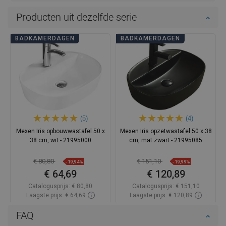
Producten uit dezelfde serie
BADKAMERDAGEN
BADKAMERDAGEN
(5)
(4)
Mexen Iris opbouwwastafel 50 x
Mexen Iris opzetwastafel 50 x 38
38 cm, wit - 21995000
cm, mat zwart - 21995085
€ 80,80
€ 151,10
-19,94%
-19,99%
€ 64,69
€ 120,89
Catalogusprijs:
€ 80,80
Catalogusprijs:
€ 151,10
Laagste prijs: € 64,69
Laagste prijs: € 120,89
Beschikbaarheid:
Op voorraad
Beschikbaarheid:
Op voorraad
FAQ
In winkelwagen
In winkelwagen