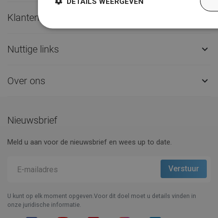
DETAILS WEERGEVEN
Klantenservice

Nuttige links

Over ons

Nieuwsbrief
Meld u aan voor de nieuwsbrief en wees up to date.
U kunt op elk moment opgeven.Voor dit doel moet u details vinden in
onze juridische informatie.