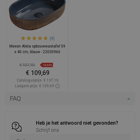
(4)
Mexen Aleta opbouwwastafel 59
x 40 cm, blauw - 22035966
€ 137,10
-19,99%
€ 109,69
Catalogusprijs:
€ 137,10
Laagste prijs: € 109,69
Beschikbaarheid:
2026-08-18
FAQ
In winkelwagen
Vergelijk
favorite_border
Favoriet
Heb je het antwoord niet gevonden?
Schrijf ons