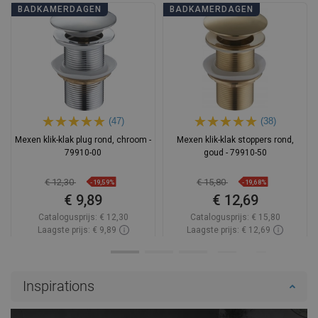
BADKAMERDAGEN
BADKAMERDAGEN
(47)
(38)
Mexen klik-klak plug rond, chroom -
Mexen klik-klak stoppers rond,
79910-00
goud - 79910-50
€ 12,30
€ 15,80
-19,59%
-19,68%
€ 9,89
€ 12,69
Catalogusprijs:
€ 12,30
Catalogusprijs:
€ 15,80
Laagste prijs: € 9,89
Laagste prijs: € 12,69
Beschikbaarheid:
Op voorraad
Beschikbaarheid:
Op voorraad
In winkelwagen
In winkelwagen
Inspirations
Vergelijk
favorite_border
Favoriet
Vergelijk
favorite_border
Favoriet