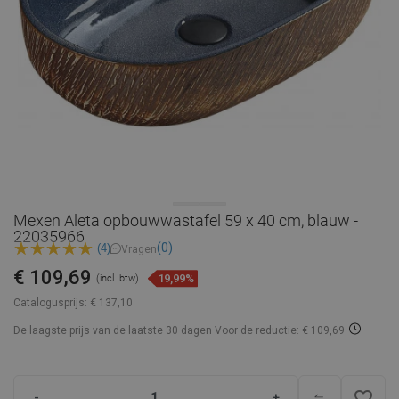
Mexen Aleta opbouwwastafel 59 x 40 cm, blauw -
22035966
(0)
(4)
Vragen
€ 109,69
19,99%
(incl. btw)
Catalogusprijs:
€ 137,10
De laagste prijs van de laatste 30 dagen
Voor de reductie: € 109,69
favorite_border
-
+