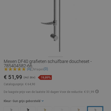
Mexen DF40 grafieten schuifbare doucheset -
785404582-66
(0)
(4)
Vragen
€ 51,99
19,89%
(incl. btw)
Catalogusprijs:
€ 64,90
De laagste prijs van de laatste 30 dagen
Voor de reductie: € 51,99
Kleur
- Gun grijs geborsteld