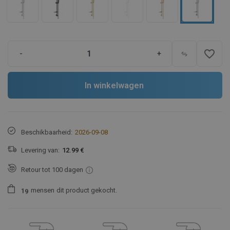
favorite_border
-
+
In winkelwagen
Beschikbaarheid:
2026-09-08
Levering van:
12.99 €
Retour tot 100 dagen
mensen
dit product gekocht.
1
9