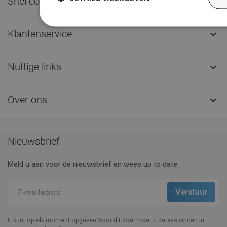
Snel contact

Klantenservice

Nuttige links

Over ons

Nieuwsbrief
Meld u aan voor de nieuwsbrief en wees up to date.
U kunt op elk moment opgeven.Voor dit doel moet u details vinden in