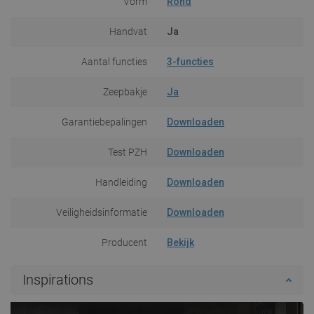
Vorm
Rond
Handvat
Ja
Aantal functies
3-functies
Zeepbakje
Ja
Garantiebepalingen
Downloaden
Test PZH
Downloaden
Handleiding
Downloaden
Veiligheidsinformatie
Downloaden
Producent
Bekijk
Inspirations