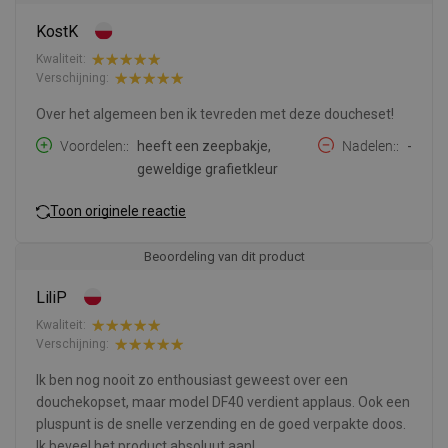
KostK
Kwaliteit:
Verschijning:
Over het algemeen ben ik tevreden met deze doucheset!
Voordelen:
heeft een zeepbakje,
Nadelen:
-
geweldige grafietkleur
Toon originele reactie
Beoordeling van dit product
LiliP
Kwaliteit:
Verschijning:
Ik ben nog nooit zo enthousiast geweest over een
douchekopset, maar model DF40 verdient applaus. Ook een
pluspunt is de snelle verzending en de goed verpakte doos.
Ik beveel het product absoluut aan!