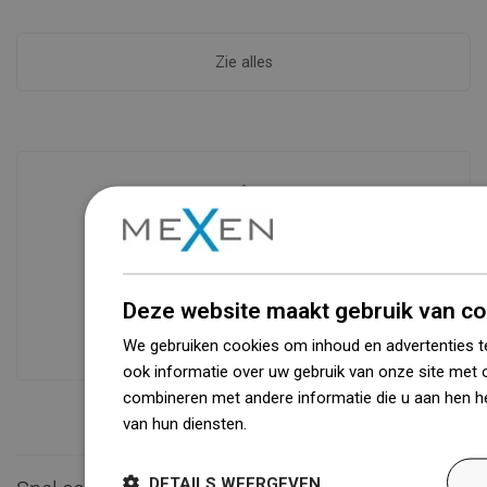
Zie alles
Beschikbaarheid van goederen
Een modern logistiek centrum met een
oppervlakte van 31.000 m² met meer
Deze website maakt gebruik van co
dan 68.000 palletplaatsen biedt meer
dan 1500.000 beschikbare producten!
We gebruiken cookies om inhoud en advertenties t
ook informatie over uw gebruik van onze site met 
combineren met andere informatie die u aan hen he
van hun diensten.
Dowiedz się więcej
DETAILS WEERGEVEN