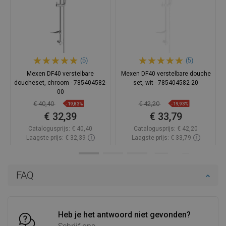
(5)
(5)
Mexen DF40 verstelbare
Mexen DF40 verstelbare douche
doucheset, chroom - 785404582-
set, wit - 785404582-20
00
€ 40,40
€ 42,20
-19,83%
-19,93%
€ 32,39
€ 33,79
Catalogusprijs:
€ 40,40
Catalogusprijs:
€ 42,20
Laagste prijs: € 32,39
Laagste prijs: € 33,79
Beschikbaarheid:
Op voorraad
Beschikbaarheid:
Op voorraad
In winkelwagen
In winkelwagen
FAQ
Vergelijk
favorite_border
Favoriet
Vergelijk
favorite_border
Favoriet
Heb je het antwoord niet gevonden?