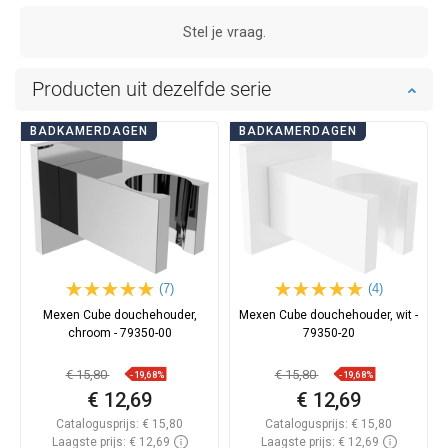
Stel je vraag.
Producten uit dezelfde serie
BADKAMERDAGEN
BADKAMERDAGEN
(7)
(4)
Mexen Cube douchehouder,
Mexen Cube douchehouder, wit -
chroom - 79350-00
79350-20
€ 15,80
€ 15,80
-19,68%
-19,68%
€ 12,69
€ 12,69
Catalogusprijs:
€ 15,80
Catalogusprijs:
€ 15,80
Laagste prijs: € 12,69
Laagste prijs: € 12,69