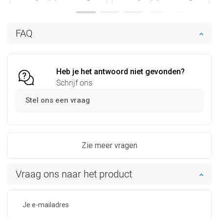
Beschikbaarheid:
Op voorraad
Beschikbaarheid:
Op voorraad
In winkelwagen
In winkelwagen
FAQ
Vergelijk
favorite_border
Favoriet
Vergelijk
favorite_border
Favoriet
Heb je het antwoord niet gevonden?
Schrijf ons
Stel ons een vraag
Zie meer vragen
Vraag ons naar het product