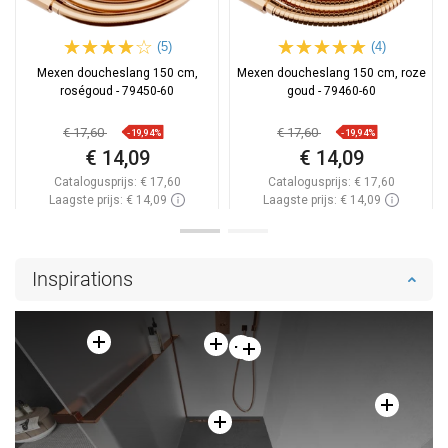
(5)
(4)
Mexen doucheslang 150 cm,
Mexen doucheslang 150 cm, roze
roségoud - 79450-60
goud - 79460-60
€ 17,60
€ 17,60
-19,94%
-19,94%
€ 14,09
€ 14,09
Catalogusprijs:
€ 17,60
Catalogusprijs:
€ 17,60
Laagste prijs: € 14,09
Laagste prijs: € 14,09
Beschikbaarheid:
Op voorraad
Beschikbaarheid:
2026-09-08
In winkelwagen
In winkelwagen
Inspirations
Vergelijk
favorite_border
Favoriet
Vergelijk
favorite_border
Favoriet