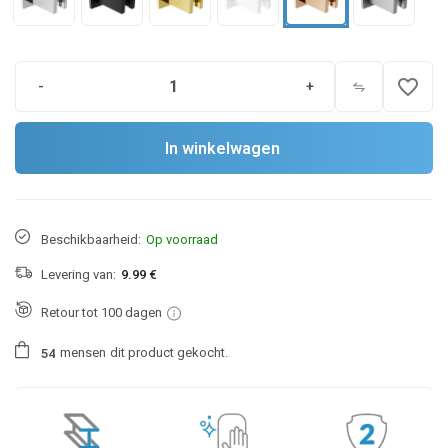
favorite_border
-
+
In winkelwagen
Beschikbaarheid:
Op voorraad
Levering van:
9.99 €
Retour tot 100 dagen
mensen
dit product gekocht.
5
4