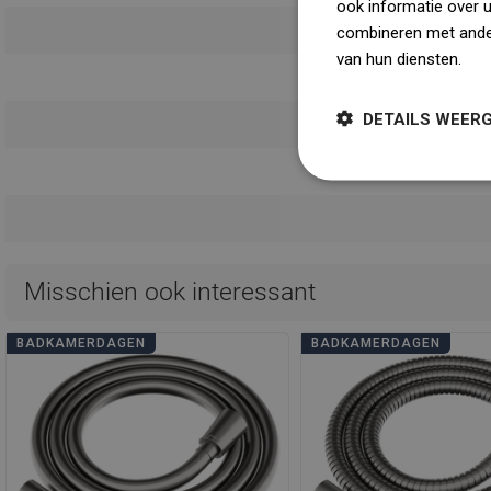
ook informatie over 
combineren met ander
van hun diensten.
Dow
Gebruikers
DETAILS WEER
Garanti
Veilighei
Misschien ook interessant
BADKAMERDAGEN
BADKAMERDAGEN