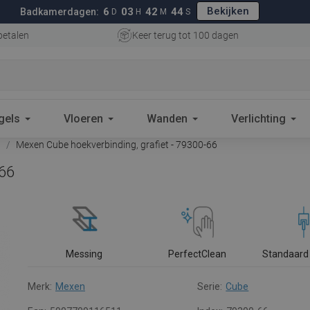
Bekijken
6
03
42
43
Badkamerdagen:
D
H
M
S
betalen
Keer terug tot 100 dagen
gels
Vloeren
Wanden
Verlichting
n
Mexen Cube hoekverbinding, grafiet - 79300-66
-66
Messing
PerfectClean
Standaard 
Merk:
Mexen
Serie:
Cube