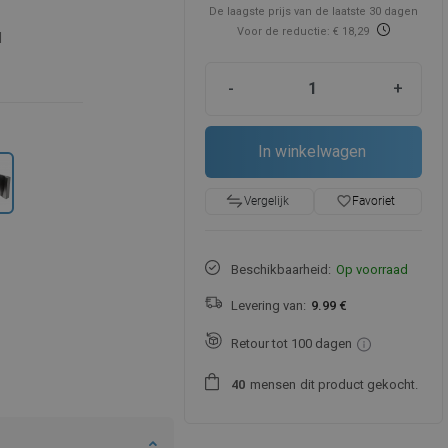
De laagste prijs van de laatste 30 dagen
Voor de reductie: € 18,29
d
-
+
In winkelwagen
favorite_border
Favoriet
Vergelijk
Beschikbaarheid:
Op voorraad
Levering van:
9.99 €
Retour tot 100 dagen
mensen
dit product gekocht.
4
0