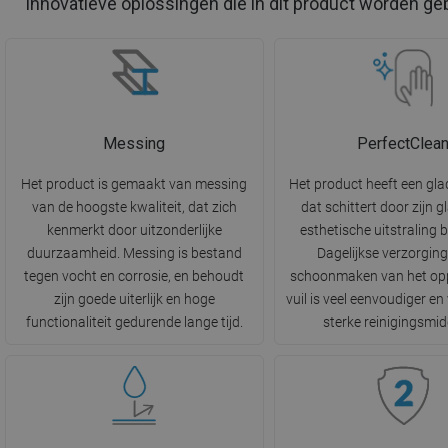
Innovatieve oplossingen die in dit product worden ge
Messing
PerfectClea
Het product is gemaakt van messing
Het product heeft een gla
van de hoogste kwaliteit, dat zich
dat schittert door zijn g
kenmerkt door uitzonderlijke
esthetische uitstraling 
duurzaamheid. Messing is bestand
Dagelijkse verzorging
tegen vocht en corrosie, en behoudt
schoonmaken van het opp
zijn goede uiterlijk en hoge
vuil is veel eenvoudiger en
functionaliteit gedurende lange tijd.
sterke reinigingsmid