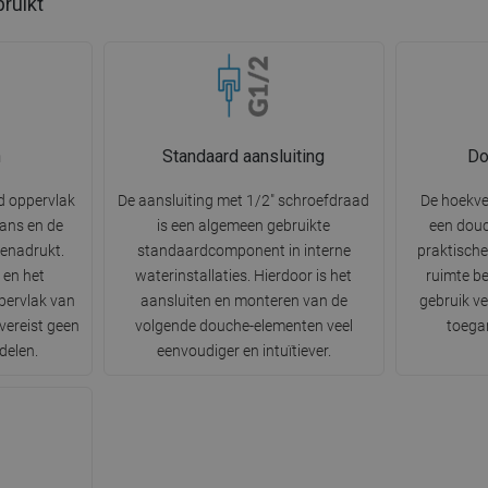
bruikt
n
Standaard aansluiting
Do
d oppervlak
De aansluiting met 1/2" schroefdraad
De hoekve
lans en de
is een algemeen gebruikte
een douc
benadrukt.
standaardcomponent in interne
praktische
 en het
waterinstallaties. Hierdoor is het
ruimte be
ervlak van
aansluiten en monteren van de
gebruik ve
 vereist geen
volgende douche-elementen veel
toega
delen.
eenvoudiger en intuïtiever.