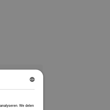
POLISH
CZECH
GERMAN
 analyseren. We delen
ENGLISH