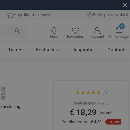
close
Hoge klantrecensies
Beste prijs/kwaliteit
0
search
Hulp
Favorieten
Account
Winkelwage
Tuin
Bestsellers
Inspiratie
Contact
Mexen Cube hoekverbinding,
(4)
grafiet - 79300-66
Catalogusprijs:
€ 22,80
aansluiting
€ 18,29
(incl. btw)
Goedkoper met
€ 4,51
19,78%