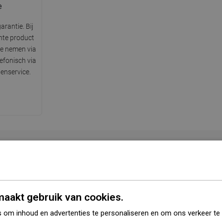
e
arantie. Bij
hte product
te nemen via
lefonisch via
enservice.
Serie
Cube
Kleur
Gun grijs geborsteld
aakt gebruik van cookies.
 om inhoud en advertenties te personaliseren en om ons verkeer te
Vorm
Vierkant