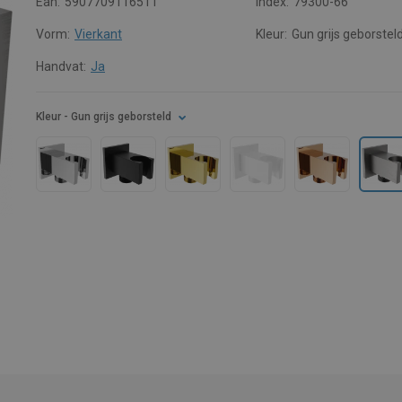
Ean:
5907709116511
Index:
79300-66
Vorm:
Vierkant
Kleur:
Gun grijs geborstel
Handvat:
Ja
Kleur
- Gun grijs geborsteld