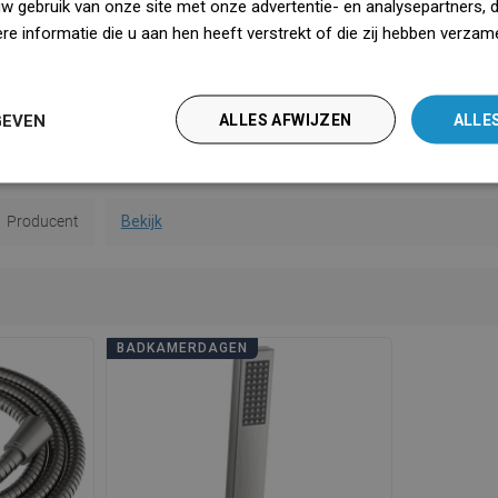
uw gebruik van onze site met onze advertentie- en analysepartners, 
Handvat
Ja
e informatie die u aan hen heeft verstrekt of die zij hebben verzam
iedz się więcej
handleiding
Downloaden
GEVEN
ALLES AFWIJZEN
ALLE
ebepalingen
Downloaden
dsinformatie
Downloaden
Producent
Bekijk
BADKAMERDAGEN