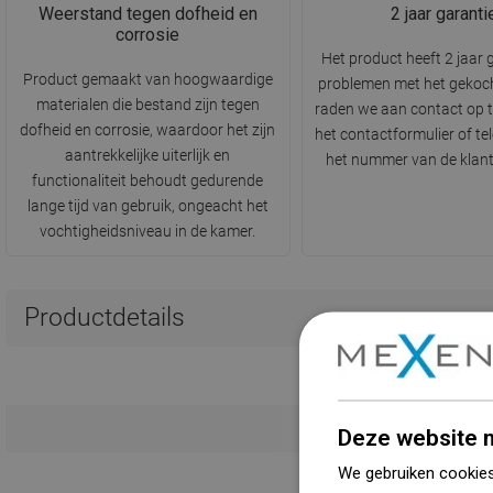
Weerstand tegen dofheid en
2 jaar garanti
corrosie
Het product heeft 2 jaar g
Product gemaakt van hoogwaardige
problemen met het gekoc
materialen die bestand zijn tegen
raden we aan contact op 
dofheid en corrosie, waardoor het zijn
het contactformulier of te
aantrekkelijke uiterlijk en
het nummer van de klant
functionaliteit behoudt gedurende
lange tijd van gebruik, ongeacht het
vochtigheidsniveau in de kamer.
Productdetails
Deze website m
We gebruiken cookies