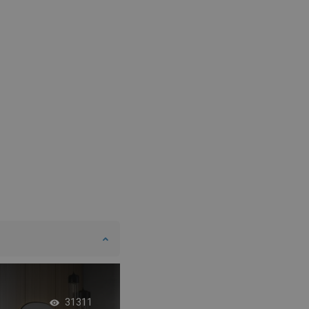
SWEDISH
FINNISH
PORTUGUESE
CROATIAN
GREEK
SLOVENIAN
Minimalistische ste
31311