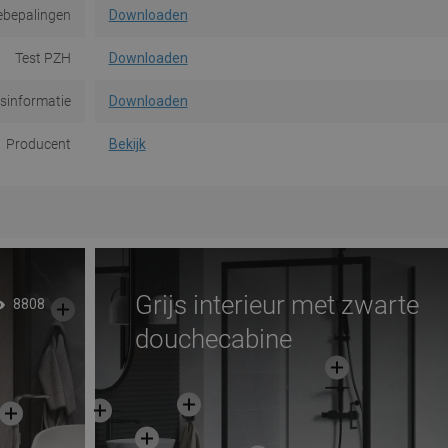
ebepalingen
Downloaden
Test PZH
Downloaden
dsinformatie
Downloaden
Producent
Bekijk
Grijs interieur met zwarte
8808
douchecabine