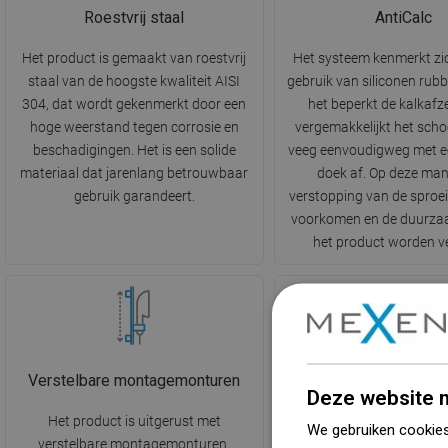
Roestvrij staal
AntiCalc
Het product is gemaakt van roestvrij
Het systeem kenmerkt zi
staal van de hoogste kwaliteit AISI
gebruik van siliconen rubb
304, dat wordt gekenmerkt door een
het beperkt de kalkafz
hoge weerstand tegen corrosie en
vergemakkelijkt het sch
beschadigingen. Het is een solide
veeg eenvoudigweg met ee
materiaal dat jarenlang betrouwbaar
doek af. Op deze man
gebruik garandeert.
verstopping van de sproe
voorkomen en de duurza
het product worden v
Verstelbare montagemonturen
1-functie
Deze website m
Het product is uitgerust met
De douchekop heeft één ty
We gebruiken cookies
verstelbare montagemonturen.
regen. Deze functie bootst