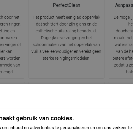
PerfectClean
Aanpass
ch door het
Het product heeft een glad oppervlak
De mogelij
eren ringen,
dat schittert door zijn glans en de
he
etting en
esthetische uitstraling benadrukt.
doucheha
oonmaken -
Dagelijkse verzorging en het
maakt het
n vinger of
schoonmaken van het oppervlak van
waterstra
ier kan
vuil is veel eenvoudiger en vereist geen
van de h
iers worden
sterke reinigingsmiddelen.
betere afs
amheid van
zodat u zo
erlengd.
hal
Regen
aakt gebruik van cookies.
pe straal –
Standaard waterstraal die natuurlijke
Dankzij 
 om inhoud en advertenties te personaliseren en om ons verkeer te
 natuurlijke
regen imiteert. Druppels stromen
uiteinden 