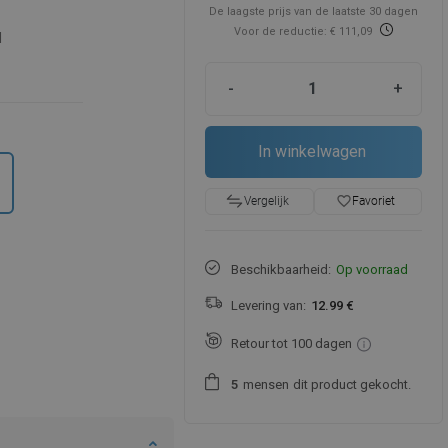
De laagste prijs van de laatste 30 dagen
Voor de reductie: € 111,09
d
-
+
In winkelwagen
favorite_border
Favoriet
Vergelijk
Beschikbaarheid:
Op voorraad
Levering van:
12.99 €
Retour tot 100 dagen
mensen
dit product gekocht.
5