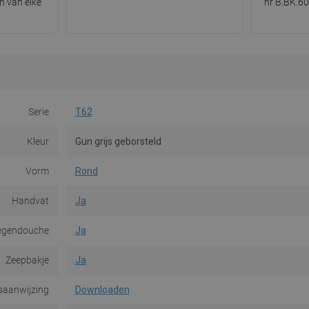
n van elke
nr B.BK.60
Serie
T62
Kleur
Gun grijs geborsteld
Vorm
Rond
Handvat
Ja
egendouche
Ja
Zeepbakje
Ja
saanwijzing
Downloaden