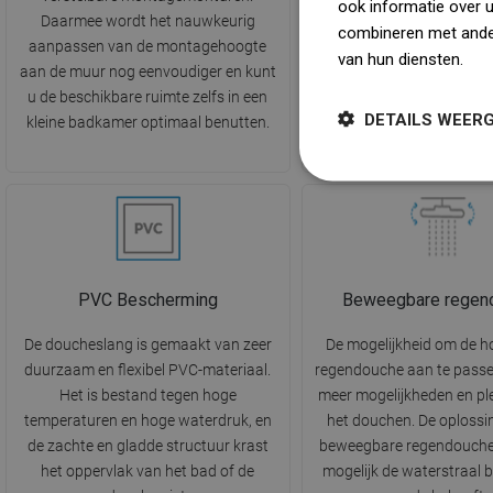
ook informatie over 
Daarmee wordt het nauwkeurig
regen na, die gelijkmati
combineren met ander
aanpassen van de montagehoogte
lichaam stroomt. Het zor
van hun diensten.
Dow
aan de muur nog eenvoudiger en kunt
zachte en ontspannende
u de beschikbare ruimte zelfs in een
tijdens het baden, waard
DETAILS WEER
kleine badkamer optimaal benutten.
echt moment van ontspan
PVC Bescherming
Beweegbare regen
De doucheslang is gemaakt van zeer
De mogelijkheid om de h
duurzaam en flexibel PVC-materiaal.
regendouche aan te passe
Het is bestand tegen hoge
meer mogelijkheden en ple
temperaturen en hoge waterdruk, en
het douchen. De oplossi
de zachte en gladde structuur krast
beweegbare regendouche
het oppervlak van het bad of de
mogelijk de waterstraal b