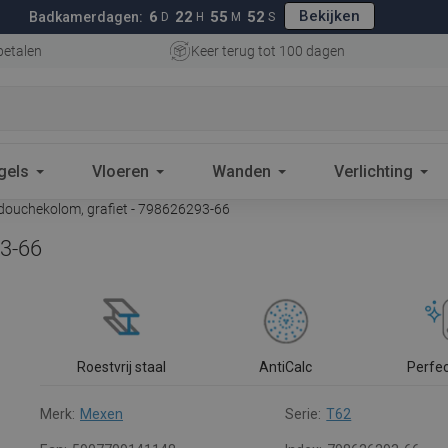
Bekijken
6
22
55
51
Badkamerdagen:
D
H
M
S
betalen
Keer terug tot 100 dagen
gels
Vloeren
Wanden
Verlichting
ouchekolom, grafiet - 798626293-66
93-66
Roestvrij staal
AntiCalc
Perfe
Merk:
Mexen
Serie:
T62