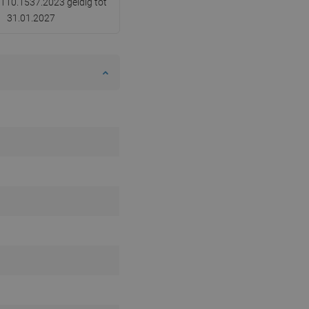
110.1537.2023 geldig tot
31.01.2027
SWEDISH
FINNISH
PORTUGUESE
CROATIAN
GREEK
SLOVENIAN