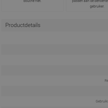
douche niet.
passen aan de behoefte
gebruiker.
Productdetails
R
Gebruik