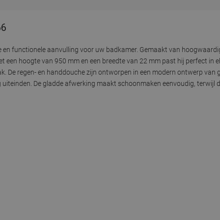
66
lle en functionele aanvulling voor uw badkamer. Gemaakt van hoogwaard
et een hoogte van 950 mm en een breedte van 22 mm past hij perfect in 
k. De regen- en handdouche zijn ontworpen in een modern ontwerp van g
g uiteinden. De gladde afwerking maakt schoonmaken eenvoudig, terwijl d