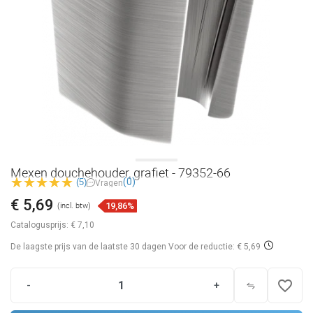
Mexen douchehouder, grafiet - 79352-66
(0)
(5)
Vragen
€ 5,69
19,86%
(incl. btw)
Catalogusprijs:
€ 7,10
De laagste prijs van de laatste 30 dagen
Voor de reductie: € 5,69
favorite_border
-
+