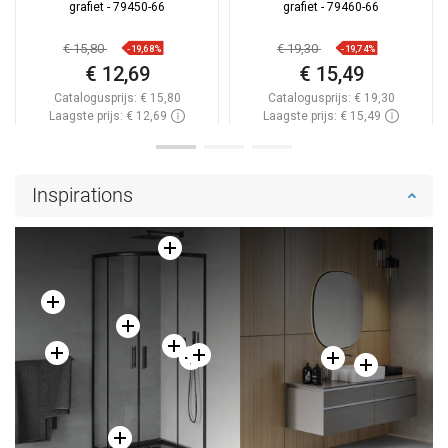
grafiet - 79450-66
grafiet - 79460-66
€ 15,80
€ 19,30
-19,68%
-19,74%
€ 12,69
€ 15,49
Catalogusprijs:
€ 15,80
Catalogusprijs:
€ 19,30
Laagste prijs: € 12,69
Laagste prijs: € 15,49
Beschikbaarheid:
2026-09-08
Beschikbaarheid:
Op voorraad
In winkelwagen
In winkelwagen
Inspirations
Vergelijk
favorite_border
Favoriet
Vergelijk
favorite_border
Favoriet