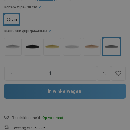
Kortere zijde
- 30 cm
30 cm
Kleur
- Gun grijs geborsteld
favorite_border
-
+
In winkelwagen
Beschikbaarheid:
Op voorraad
Levering van:
9.99 €