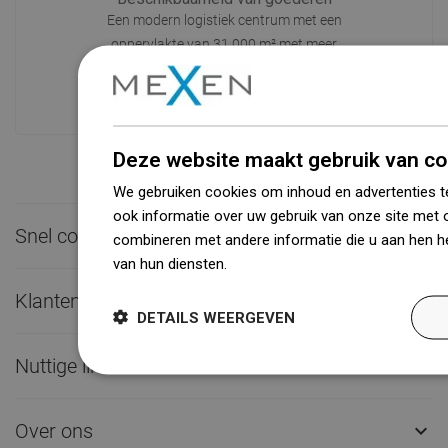
Een modern logistiek centrum met een
oppervlakte van 31.000 m² met meer
dan 68.000 palletplaatsen biedt meer
dan 1500.000 beschikbare producten!
Deze website maakt gebruik van co
We gebruiken cookies om inhoud en advertenties t
ook informatie over uw gebruik van onze site met 
Snel contact

combineren met andere informatie die u aan hen he
van hun diensten.
Dowiedz się więcej
Klantenservice

DETAILS WEERGEVEN
Nuttige links

Over ons
