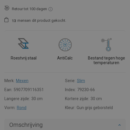
Retour tot 100 dagen
mensen
dit product gekocht.
1
3
Roestvrij staal
AntiCalc
Bestand tegen hoge
temperaturen
Merk:
Mexen
Serie:
Slim
Ean:
5907709116351
Index:
79230-66
Langere zijde:
30 cm
Kortere zijde:
30 cm
Vorm:
Rond
Kleur:
Gun grijs geborsteld
Omschrijving