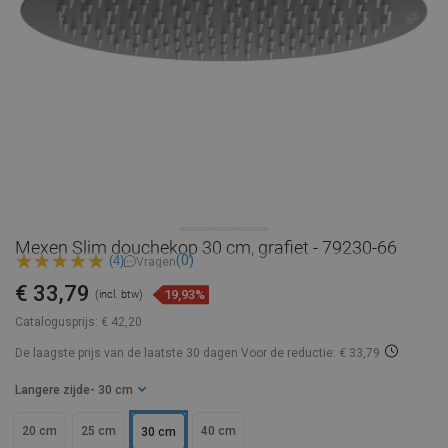
Mexen Slim douchekop 30 cm, grafiet - 79230-66
(0)
(4)
Vragen
€ 33,79
19,93%
(incl. btw)
Catalogusprijs:
€ 42,20
De laagste prijs van de laatste 30 dagen
Voor de reductie: € 33,79
Langere zijde
- 30 cm
20 cm
25 cm
40 cm
30 cm