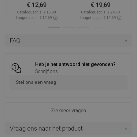
€ 12,69
€ 19,69
Catalogusprijs:
€ 15,80
Catalogusprijs:
€ 24,60
Laagste prijs: € 12,69
Laagste prijs: € 19,69
Beschikbaarheid:
Op voorraad
Beschikbaarheid:
Op voorraad
In winkelwagen
In winkelwagen
FAQ
Vergelijk
favorite_border
Favoriet
Vergelijk
favorite_border
Favoriet
Heb je het antwoord niet gevonden?
Schrijf ons
Stel ons een vraag
Zie meer vragen
Vraag ons naar het product