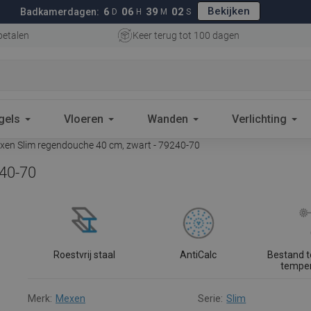
Bekijken
6
06
39
01
Badkamerdagen:
D
H
M
S
betalen
Keer terug tot 100 dagen
gels
Vloeren
Wanden
Verlichting
en Slim regendouche 40 cm, zwart - 79240-70
240-70
Roestvrij staal
AntiCalc
Bestand 
tempe
Merk:
Mexen
Serie:
Slim