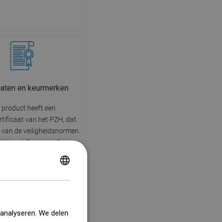
icaten en keurmerken
 product heeft een
tificaat van het PZH, dat
g van de veiligheidsnormen
 Het certificaat geeft aan
duct op geen enkele manier
ieve invloed heeft op de
POLISH
dheid van de mens en
lieuvriendelijk is.
CZECH
GERMAN
 analyseren. We delen
ENGLISH