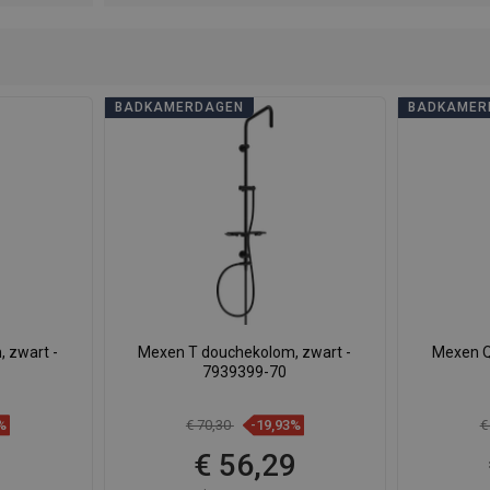
BADKAMERDAGEN
BADKAMER
 zwart -
Mexen T douchekolom, zwart -
Mexen Q
7939399-70
%
€ 70,30
-19,93%
€
9
€ 56,29