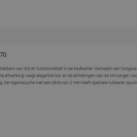
-70
hebbers van stijl en functionaliteit in de badkamer. Gemaakt van hoogwaa
e afwerking voegt elegantie toe, en de afmetingen van 40 cm zorgen vo
dig. De regendouche met een dikte van 2 mm heeft speciale rubberen spui