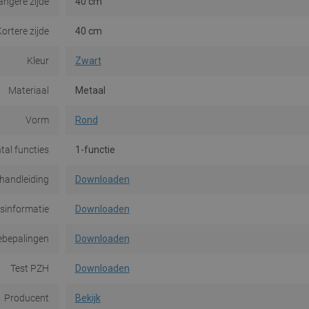
angere zijde
40 cm
ortere zijde
40 cm
Kleur
Zwart
Materiaal
Metaal
Vorm
Rond
tal functies
1-functie
ehandleiding
Downloaden
dsinformatie
Downloaden
ebepalingen
Downloaden
Test PZH
Downloaden
Producent
Bekijk