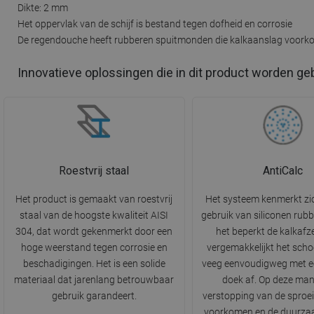
Dikte: 2 mm
Het oppervlak van de schijf is bestand tegen dofheid en corrosie
De regendouche heeft rubberen spuitmonden die kalkaanslag voor
Innovatieve oplossingen die in dit product worden ge
Roestvrij staal
AntiCalc
Het product is gemaakt van roestvrij
Het systeem kenmerkt zi
staal van de hoogste kwaliteit AISI
gebruik van siliconen rubb
304, dat wordt gekenmerkt door een
het beperkt de kalkafz
hoge weerstand tegen corrosie en
vergemakkelijkt het sch
beschadigingen. Het is een solide
veeg eenvoudigweg met ee
materiaal dat jarenlang betrouwbaar
doek af. Op deze man
gebruik garandeert.
verstopping van de sproe
voorkomen en de duurza