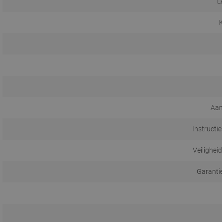
L
K
Aan
Instructi
Veilighei
Garanti