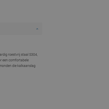
rdig roestvrij staal S304,
or een comfortabele
tmonden die kalkaanslag