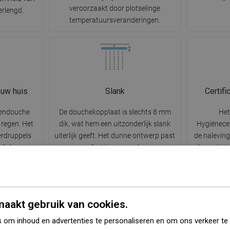
veroorzaakt door plotselinge
erlengd.
temperatuursveranderingen.
 uw huis
Slank
Certif
egendouche
De douchekopplaat is slechts 8 mm
Het
 regen. Het
dik, wat hem een uitzonderlijk slank
Hygiënecer
erdruppels
uiterlijk geeft. Het dunne ontwerp past
de nalevin
le lichaam
perfect in een modern
bevestigt.
te cosmetica
badkamerinterieur en geeft een gevoel
dat het pro
stress en
van lichtheid. Een uitstekende keuze
een negat
erminderd.
voor minimalistische inrichtingen.
gezon
in harmonie
mi
aakt gebruik van cookies.
 om inhoud en advertenties te personaliseren en om ons verkeer te