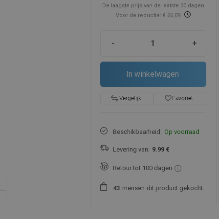
De laagste prijs van de laatste 30 dagen
Voor de reductie: € 66,09
-
+
In winkelwagen
favorite_border
Favoriet
Vergelijk
Beschikbaarheid:
Op voorraad
Levering van:
9.99 €
Retour tot 100 dagen
mensen
dit product gekocht.
4
3