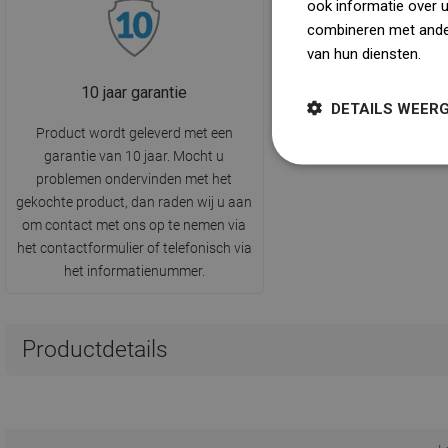
ook informatie over 
combineren met ander
van hun diensten.
Dow
10 jaar garantie
DETAILS WEER
Product wordt geleverd met een
garantie van 10 jaar. Mocht u
problemen ondervinden met het
gekochte product, dan raden wij u aan
om contact met ons op te nemen via
het contactformulier of telefonisch via
het informatienummer.
Productdetails