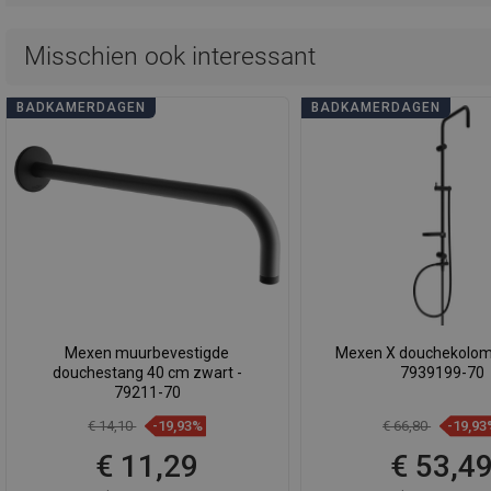
Misschien ook interessant
BADKAMERDAGEN
BADKAMERDAGEN
Mexen muurbevestigde
Mexen X douchekolom,
douchestang 40 cm zwart -
7939199-70
79211-70
€ 14,10
-19,93%
€ 66,80
-19,93
€ 11,29
€ 53,4