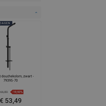
DAGEN
 douchekolom, zwart -
79395-70
 66,80
-19,93%
€ 53,49