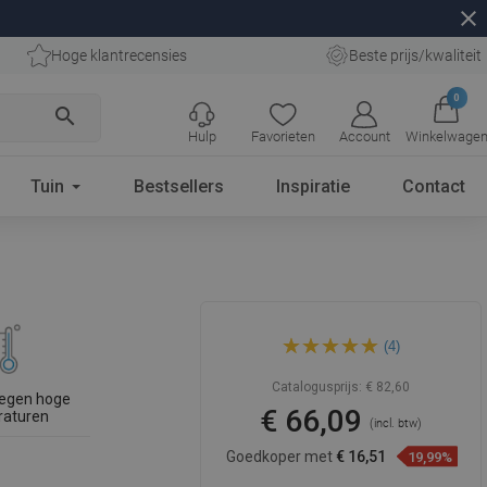
close
Hoge klantrecensies
Beste prijs/kwaliteit
0
search
Hulp
Favorieten
Account
Winkelwage
Tuin
Bestsellers
Inspiratie
Contact
Mexen Slim regendouche 40
(4)
cm, zwart - 79240-70
Catalogusprijs:
€ 82,60
tegen hoge
€ 66,09
raturen
(incl. btw)
Goedkoper met
€ 16,51
19,99%