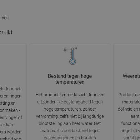
komen
bruikt
Bestand tegen hoge
Weersta
temperaturen
ch door het
Het product kenmerkt zich door een
Product g
eren ringen,
uitzonderlijke bestendigheid tegen
materiale
etting en
hoge temperaturen, zonder
dofheid en 
oonmaken -
vervorming, zelfs niet bij langdurige
aantr
n vinger of
blootstelling aan heet water. Het
functiona
ier kan
materiaal is ook bestand tegen
lange tijd
iers worden
beschadigingen en barsten
vochtigh
amheid van