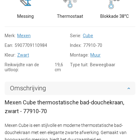
Messing
Thermostaat
Blokkade 38°C
Merk:
Mexen
Serie:
Cube
Ean:
5907709110984
Index:
77910-70
Kleur:
Zwart
Montage:
Muur
Reikwijdte van de
19,6
Type tuit:
Beweegbaar
uitloop:
cm
Omschrijving
Mexen Cube thermostatische bad-douchekraan,
zwart - 77910-70
Mexen Cube is een stijlvolle en moderne thermostatische bad-
douchekraan met een elegante zwarte afwerking. Gemaakt van
hoogwaardig messing, biedt het duurzaamheid en