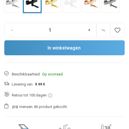
favorite_border
-
+
In winkelwagen
Beschikbaarheid:
Op voorraad
Levering van:
9.99 €
Retour tot 100 dagen
mensen
dit product gekocht.
2
1
0