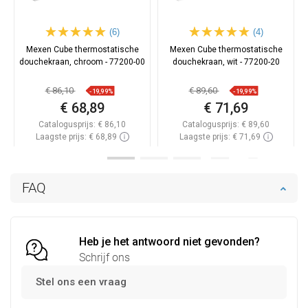
(6)
(4)
Mexen Cube thermostatische
Mexen Cube thermostatische
douchekraan, chroom - 77200-00
douchekraan, wit - 77200-20
€ 86,10
€ 89,60
-19,99%
-19,99%
€ 68,89
€ 71,69
Catalogusprijs:
€ 86,10
Catalogusprijs:
€ 89,60
Laagste prijs: € 68,89
Laagste prijs: € 71,69
Beschikbaarheid:
Op voorraad
Beschikbaarheid:
Op voorraad
In winkelwagen
In winkelwagen
FAQ
Vergelijk
favorite_border
Favoriet
Vergelijk
favorite_border
Favoriet
Heb je het antwoord niet gevonden?
Schrijf ons
Stel ons een vraag