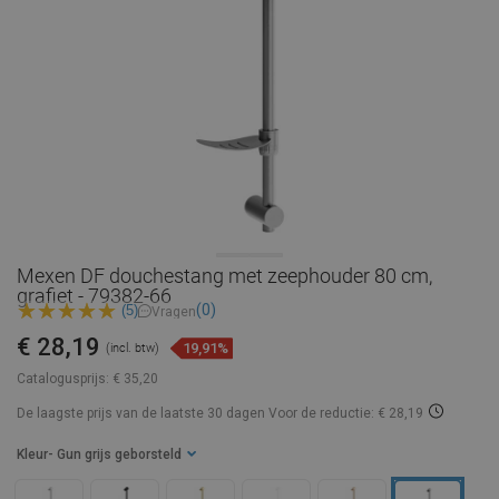
Mexen DF douchestang met zeephouder 80 cm,
grafiet - 79382-66
(0)
(5)
Vragen
€ 28,19
19,91%
(incl. btw)
Catalogusprijs:
€ 35,20
De laagste prijs van de laatste 30 dagen
Voor de reductie: € 28,19
Kleur
- Gun grijs geborsteld