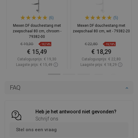
(6)
(5)
Mexen DF douchestang met
Mexen DF douchestang met
zeepschaal 80 cm, chroom -
zeepschaal 80 cm, wit - 79382-20
79382-00
€ 19,30
€ 22,80
-19,74%
-19,78%
€ 15,49
€ 18,29
Catalogusprijs:
€ 19,30
Catalogusprijs:
€ 22,80
Laagste prijs: € 15,49
Laagste prijs: € 18,29
Beschikbaarheid:
Op voorraad
Beschikbaarheid:
Op voorraad
In winkelwagen
In winkelwagen
FAQ
Vergelijk
favorite_border
Favoriet
Vergelijk
favorite_border
Favoriet
Heb je het antwoord niet gevonden?
Schrijf ons
Stel ons een vraag