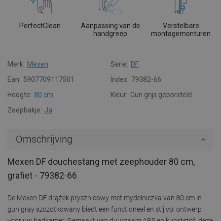
PerfectClean
Aanpassing van de
Verstelbare
handgreep
montagemonturen
Merk:
Mexen
Serie:
DF
Ean:
5907709117501
Index:
79382-66
Hoogte:
80 cm
Kleur:
Gun grijs geborsteld
Zeepbakje:
Ja
Omschrijving
Mexen DF douchestang met zeephouder 80 cm,
grafiet - 79382-66
De Mexen DF drążek prysznicowy met mydelniczka van 80 cm in
gun gray szczotkowany biedt een functioneel en stijlvol ontwerp
voor uw badkamer. Gemaakt van duurzaam ABS en kunststof, deze