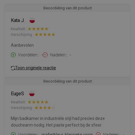
Beoordeling van dit product
Kata J.
Kwaliteit:
Verschijning:
Aanbevolen
Voordelen:
-
Nadelen:
-
Toon originele reactie
Beoordeling van dit product
EugeS
Kwaliteit:
Verschijning:
Mijn badkamer in industriële stijl had precies deze
douchearm nodig. Het paste perfect bij de sfeer.
Voordelen:
grafietkleur, klassieke vorm,
Nadelen:
-