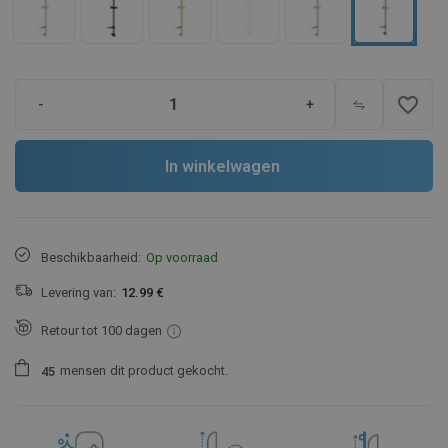
favorite_border
-
+
In winkelwagen
Beschikbaarheid:
Op voorraad
Levering van:
12.99 €
Retour tot 100 dagen
mensen
dit product gekocht.
4
5