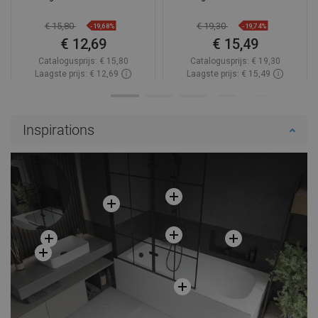
€ 15,80
€ 19,30
-19,68%
-19,74%
€ 12,69
€ 15,49
Catalogusprijs:
€ 15,80
Catalogusprijs:
€ 19,30
Laagste prijs: € 12,69
Laagste prijs: € 15,49
Beschikbaarheid:
2026-09-08
Beschikbaarheid:
2026-09-08
In winkelwagen
In winkelwagen
Inspirations
Vergelijk
favorite_border
Favoriet
Vergelijk
favorite_border
Favoriet