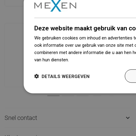
Deze website maakt gebruik van co
We gebruiken cookies om inhoud en advertenties t
ook informatie over uw gebruik van onze site met 
Beschikbaarheid van goederen
combineren met andere informatie die u aan hen he
Een modern logistiek centrum met een
van hun diensten.
Dowiedz się więcej
oppervlakte van 31.000 m² met meer
dan 68.000 palletplaatsen biedt meer
dan 1500.000 beschikbare producten!
DETAILS WEERGEVEN
Snel contact
